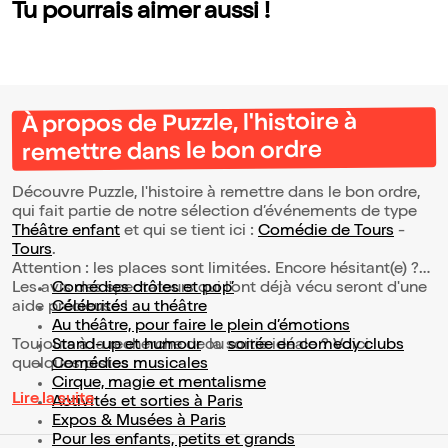
Tu pourrais aimer aussi !
À propos de Puzzle, l'histoire à
remettre dans le bon ordre
Découvre Puzzle, l'histoire à remettre dans le bon ordre,
qui fait partie de notre sélection d’événements de type
Théâtre enfant
et qui se tient ici :
Comédie de Tours
-
Tours
.
Attention : les places sont limitées. Encore hésitant(e) ?
Les avis des spectateurs qui l'ont déjà vécu seront d'une
Comédies drôles et pop’
aide précieuse !
Célébrités au théâtre
Au théâtre, pour faire le plein d’émotions
Toujours à la recherche de la sortie idéale ? Voici
Stand-up et humour
ou
soirée en comedy clubs
quelques pistes :
Comédies musicales
Cirque, magie et mentalisme
Lire la suite
Activités et sorties à Paris
Expos & Musées à Paris
Pour les enfants, petits et grands