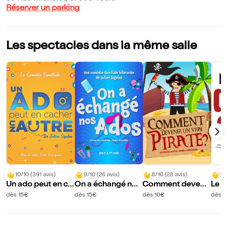
Réserver un parking
Les spectacles dans la même salle
10/10 (391 avis)
9/10 (26 avis)
8/10 (28 avis)
10
Un ado peut en ca
On a échangé nos
Comment devenir
Le d
cher un autre
ados
un vrai pirate ?
dès 15€
dès 15€
dès 10€
dès 1