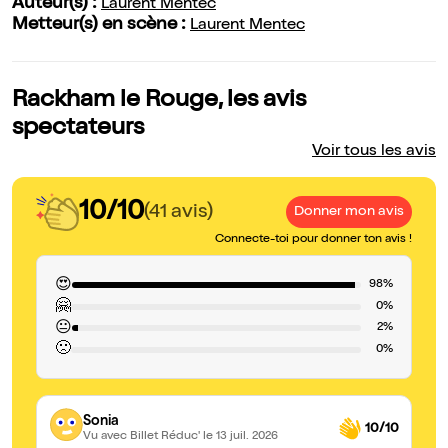
Auteur(s) :
Laurent Mentec
Metteur(s) en scène :
Laurent Mentec
Rackham le Rouge, les avis
spectateurs
Voir tous les avis
10/10
(41 avis)
Donner mon avis
Connecte-toi pour donner ton avis !
😍
98%
🤗
0%
😐
2%
🙁
0%
Sonia
10/10
Vu avec Billet Réduc'
le 13 juil. 2026