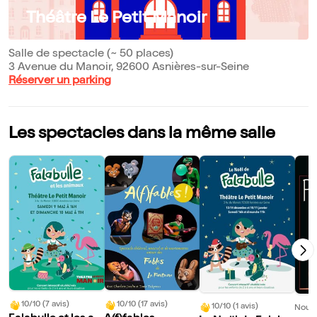
Théâtre Le Petit Manoir
Salle de spectacle (~ 50 places)
3 Avenue du Manoir, 92600 Asnières-sur-Seine
Réserver un parking
Les spectacles dans la même salle
10/10 (7 avis)
10/10 (17 avis)
10/10 (1 avis)
Nouve