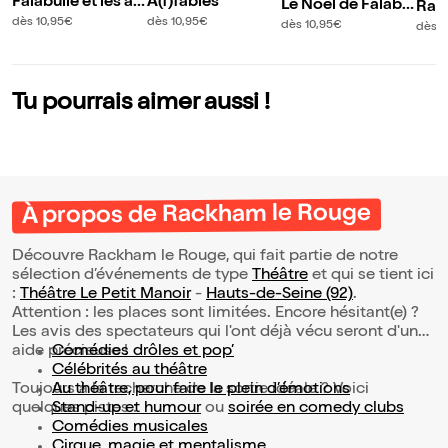
Falabulle et les ani
A(f)fables
Le Noël de Falabul
Rafi
maux
le
dès 10,95€
dès 10,95€
dès 10,95€
dès 1
Tu pourrais aimer aussi !
À propos de Rackham le Rouge
Découvre Rackham le Rouge, qui fait partie de notre
sélection d’événements de type
Théâtre
et qui se tient ici
:
Théâtre Le Petit Manoir
-
Hauts-de-Seine (92)
.
Attention : les places sont limitées. Encore hésitant(e) ?
Les avis des spectateurs qui l'ont déjà vécu seront d'une
aide précieuse !
Comédies drôles et pop’
Célébrités au théâtre
Toujours à la recherche de la sortie idéale ? Voici
Au théâtre, pour faire le plein d’émotions
quelques pistes :
Stand-up et humour
ou
soirée en comedy clubs
Comédies musicales
Cirque, magie et mentalisme