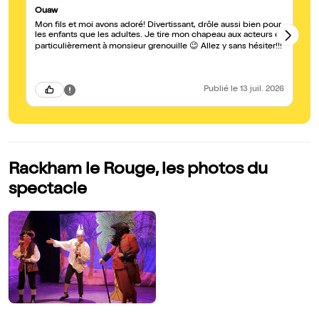
Ouaw
Bo
Mon fils et moi avons adoré! Divertissant, drôle aussi bien pour
No
les enfants que les adultes. Je tire mon chapeau aux acteurs et
fo
particulièrement à monsieur grenouille 😉 Allez y sans hésiter!!!
Publié
le 13 juil. 2026
Rackham le Rouge, les photos du
spectacle