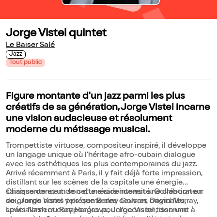
Jorge Vistel quintet
Le Baiser Salé
Jazz
Tout public
Figure montante d'un jazz parmi les plus
créatifs de sa génération, Jorge Vistel incarne
une vision audacieuse et résolument
moderne du métissage musical.
Trompettiste virtuose, compositeur inspiré, il développe
un langage unique où l'héritage afro-cubain dialogue
avec les esthétiques les plus contemporaines du jazz.
Arrivé récemment à Paris, il y fait déjà forte impression,
distillant sur les scènes de la capitale une énergie
saisissante et un son d'une rare intensité. Collaborateur
Chaque concert de cette résidence est une création en
de grands noms tels que Benny Golson, David Murray,
soi, Jorge Vistel y présente des oeuvres originales,
Lewis Nash ou Roy Hargrove, Jorge Vistel tisse une
spécialement composées pour l'occasion, donnant à