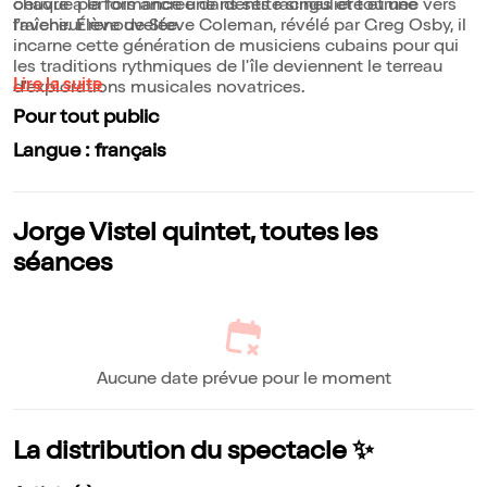
oeuvre à la fois ancrée dans ses racines et tournée vers
chaque performance une identité singulière et une
l'avenir. Élève de Steve Coleman, révélé par Greg Osby, il
fraîcheur renouvelée.
incarne cette génération de musiciens cubains pour qui
les traditions rythmiques de l'île deviennent le terreau
Lire la suite
d'explorations musicales novatrices.
Pour tout public
Langue : français
Jorge Vistel quintet, toutes les
séances
Aucune date prévue pour le moment
La distribution du spectacle ✨