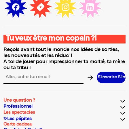
Tu veux être mon copain ?!
Reçois avant tout le monde nos idées de sorties,
les nouveautés et les réduc' !
A toi de jouer pour impressionner ta moitié, ta mère
ou ta tribu !
S’inscrire S’inscrire S’
Adresse email pour la newsletter
Une question ?
Professionnel
Les spectacles
✨Les pépites
Carte cadeau