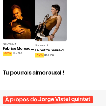
Nouveau !
Nouveau !
Fabrice Moreau +
La petite heure de
Nelson Veras + Jo
-33%
dès 22€
Gabrielle Rachel e
-40%
dès 17€
zef Dumoulin + Ri
t JulesH
cardo Izquierdo
Tu pourrais aimer aussi !
À propos de Jorge Vistel quintet