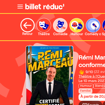
Retour
Théâtre
Comédie
Humour
Comedy clu
S
Rémi Mar
conforme
9/10
(22 av
Théâtre à l'Oue
Le 10 mars 202
Humour
Stand 
Familial
À partir de 20