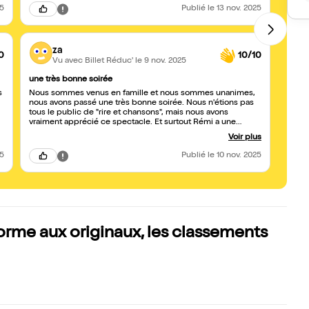
25
Publié
le 13 nov. 2025
za
0
10/10
Vu avec Billet Réduc'
le 9 nov. 2025
une très bonne soirée
Super 
s
Nous sommes venus en famille et nous sommes unanimes,
Un su
nous avons passé une très bonne soirée. Nous n'étions pas
pensés
tous le public de "rire et chansons", mais nous avons
ça que
vraiment apprécié ce spectacle. Et surtout Rémi a une
avec l
certaine classe, qui fait que même les vannes un peu moins
Voir plus
subtiles et bien, ça passe ! Le petit plus, une bonne
interaction, bien trouvée mais sans méchanceté, avec le
25
Publié
le 10 nov. 2025
public. N'hésitez pas !
rme aux originaux, les classements