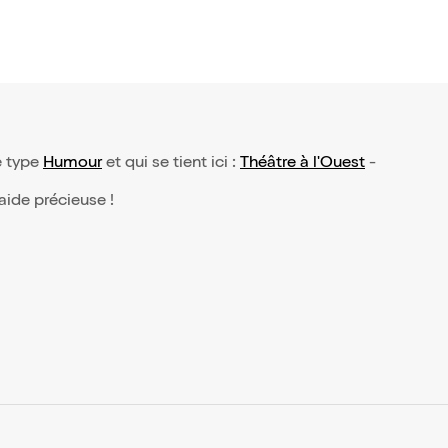
e type
Humour
et qui se tient ici :
Théâtre à l'Ouest
-
 aide précieuse !