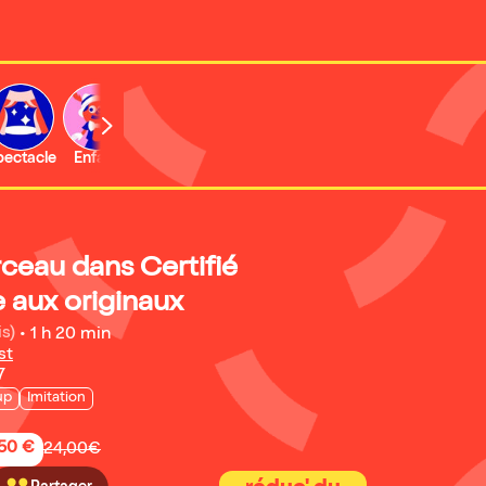
b
pectacle
Enfant
Concert
Activité
ceau dans Certifié
 aux originaux
is)
•
1 h 20 min
st
7
up
Imitation
,50 €
24,00€