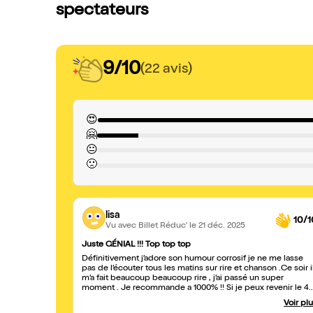
spectateurs
9/10
(22 avis)
😍
🤗
😐
🙁
lisa
10/1
Vu avec Billet Réduc'
le 21 déc. 2025
Juste GÉNIAL !!! Top top top
Définitivement j’adore son humour corrosif je ne me lasse
pas de l’écouter tous les matins sur rire et chanson .Ce soir i
m’a fait beaucoup beaucoup rire , j’ai passé un super
moment . Je recommande a 1000% !! Si je peux revenir le 4
janvier je reviendrai avec autant de plaisir . Merci pour ce
Voir pl
super moment