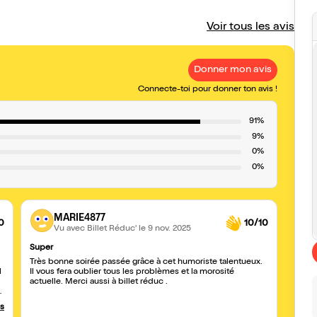
Voir tous les avis
Donner mon avis
Connecte-toi pour donner ton avis !
91%
9%
0%
0%
MARIE4877
0
10/10
Vu avec Billet Réduc'
le 9 nov. 2025
Super
Tres 
Très bonne soirée passée grâce à cet humoriste talentueux.
Imitat
l
Il vous fera oublier tous les problèmes et la morosité
actuelle. Merci aussi à billet réduc .
us