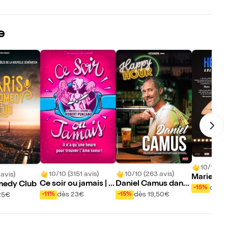
e
10/10 (59
10/10 (3151 avis)
10/10 (263 avis)
 avis)
Marie-Cla
Ce soir ou jamais | R
Daniel Camus dans
medy Club
dans Hépa
dès 1
-15%
ouen
Happy Hour
dès 23€
dès 19,50€
-11%
-15%
25€