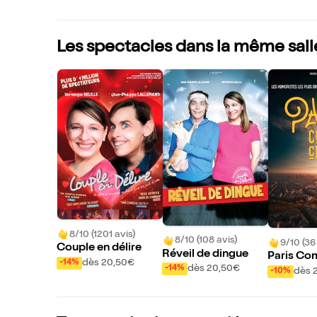
Les spectacles dans la même sall
8/10 (1201 avis)
8/10 (108 avis)
9/10 (36
Couple en délire
Réveil de dingue
Paris Co
dès 20,50€
-14%
dès 20,50€
-14%
dès 
-10%