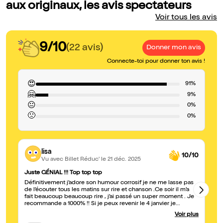
aux originaux, les avis spectateurs
Voir tous les avis
9/10
(22 avis)
Donner mon avis
Connecte-toi pour donner ton avis !
😍
91%
🤗
9%
😐
0%
🙁
0%
lisa
10/10
Vu avec Billet Réduc'
le 21 déc. 2025
Juste GÉNIAL !!! Top top top
R
Définitivement j’adore son humour corrosif je ne me lasse pas
J'
de l’écouter tous les matins sur rire et chanson .Ce soir il m’a
am
fait beaucoup beaucoup rire , j’ai passé un super moment . Je
recommande a 1000% !! Si je peux revenir le 4 janvier je
reviendrai avec autant de plaisir . Merci pour ce super moment
Voir plus