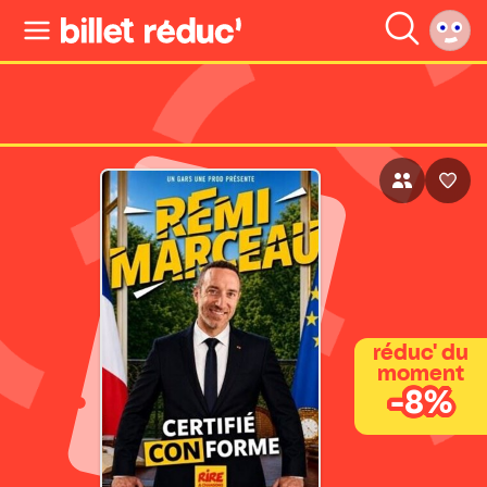
réduc' du
moment
-8%