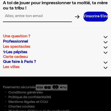
A toi de jouer pour impressionner ta moitié, ta mère
ou ta tribu !
S’inscrire S’inscrire S’ins
Adresse email pour la newsletter
Une question ?
Professionnel
Les spectacles
✨Les pépites
Carte cadeau
Que faire à Paris ?
Les villes
Paiements sécurisés
Conditions générales
Politique de confidentialité
Mentions légales et CGU
Chartes cookies