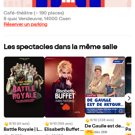
Café-théâtre (~ 190 places)
8 quai Vendeuvre, 14000 Caen
Réserver un parking
Les spectacles dans la même salle
9/10 (338 avis)
9/10 (41 avis)
9/10 (159 avis)
9/
De Gaulle est de r
Battle Royale | La
Elisabeth Buffet d
Par
etour
-7%
dès 26€