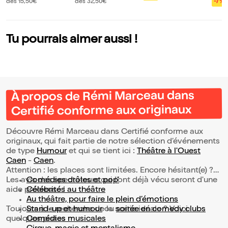
folle histoire de Fr
ans Mes histoires
b
dès 15,50€
dès 32,50€
-7%
ance - Volet 2
de coeur
Tu pourrais aimer aussi !
À propos de Rémi Marceau dans
Certifié conforme aux originaux
Découvre Rémi Marceau dans Certifié conforme aux
originaux, qui fait partie de notre sélection d’événements
de type
Humour
et qui se tient ici :
Théâtre à l'Ouest
Caen
-
Caen
.
Attention : les places sont limitées. Encore hésitant(e) ?
Les avis des spectateurs qui l'ont déjà vécu seront d'une
Comédies drôles et pop’
aide précieuse !
Célébrités au théâtre
Au théâtre, pour faire le plein d’émotions
Toujours à la recherche de la sortie idéale ? Voici
Stand-up et humour
ou
soirée en comedy clubs
quelques pistes :
Comédies musicales