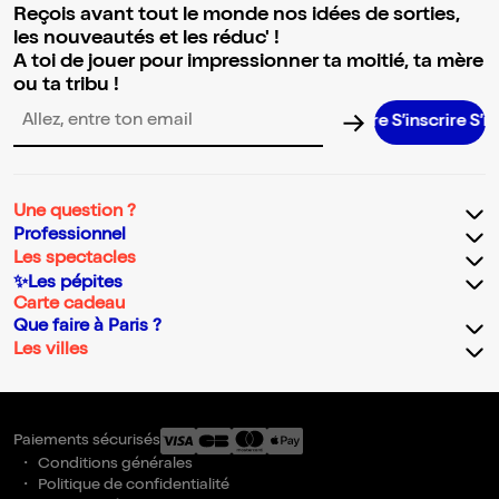
Reçois avant tout le monde nos idées de sorties,
les nouveautés et les réduc' !
A toi de jouer pour impressionner ta moitié, ta mère
ou ta tribu !
S’inscrire S’inscrir
Adresse email pour la newsletter
Une question ?
Professionnel
Les spectacles
✨Les pépites
Carte cadeau
Que faire à Paris ?
Les villes
Paiements sécurisés
Conditions générales
Politique de confidentialité