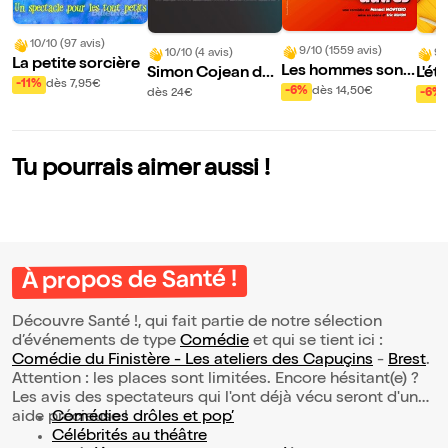
10/10 (97 avis)
9/10 (1559 avis)
10/10 (4 avis)
9/
La petite sorcière
Les hommes sont
Simon Cojean dan
L'ét
-11%
dès 7,95€
des femmes com
s 100% beurre sal
-6%
dès 14,50€
dès 24€
-6%
me les autres
é
Tu pourrais aimer aussi !
À propos de Santé !
Découvre Santé !, qui fait partie de notre sélection
d’événements de type
Comédie
et qui se tient ici :
Comédie du Finistère - Les ateliers des Capuçins
-
Brest
.
Attention : les places sont limitées. Encore hésitant(e) ?
Les avis des spectateurs qui l'ont déjà vécu seront d'une
aide précieuse !
Comédies drôles et pop’
Célébrités au théâtre