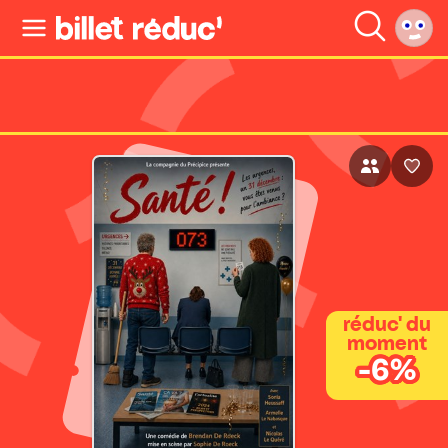
réduc' du
moment
-6%