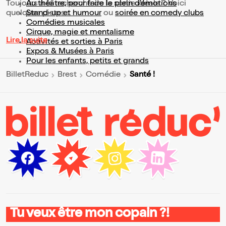
Toujours à la recherche de la sortie idéale ? Voici
Au théâtre, pour faire le plein d’émotions
quelques pistes :
Stand-up et humour
ou
soirée en comedy clubs
Comédies musicales
Cirque, magie et mentalisme
Lire la suite
Activités et sorties à Paris
Expos & Musées à Paris
Pour les enfants, petits et grands
Santé !
BilletReduc
Brest
Comédie
Tu veux être mon copain ?!