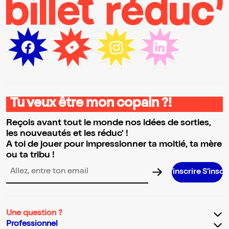
Tu veux être mon copain ?!
Reçois avant tout le monde nos idées de sorties,
les nouveautés et les réduc' !
A toi de jouer pour impressionner ta moitié, ta mère
ou ta tribu !
S’inscrire S’inscrire S’inscrir
Adresse email pour la newsletter
Une question ?
Professionnel