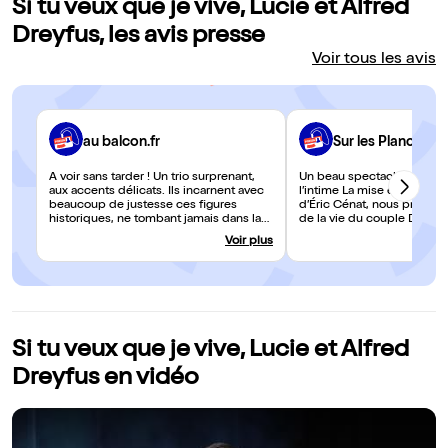
Si tu veux que je vive, Lucie et Alfred
Dreyfus, les avis presse
Voir tous les avis
au balcon.fr
Sur les Planches
A voir sans tarder ! Un trio surprenant,
Un beau spectacle où l’histo
aux accents délicats. Ils incarnent avec
l’intime La mise en scène 
beaucoup de justesse ces figures
d’Éric Cénat, nous présent
historiques, ne tombant jamais dans la
de la vie du couple Dreyfus
caricature ou le bon sentiment, mais
de souligner le prisme int
Voir plus
approchant ces personnages avec
lequel cette affaire nous a
respect et finesse. Une pièce qui
cette pièce. Cet angle orig
réjouira les passionnés d'histoire
une sensibilité exacerbée 
comme les éternels romantiques.
traductions davantage fact
traditionnellement observé
incarnées. Les comédiens i
merveille cette tranche d’h
Si tu veux que je vive, Lucie et Alfred
capitale d’autant que les s
avec l’actualité sont criante
Dreyfus en vidéo