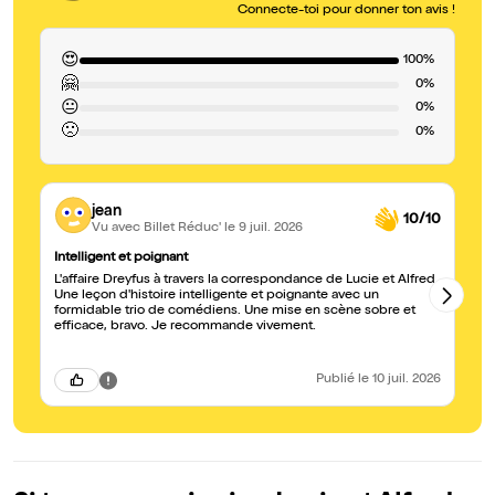
Connecte-toi pour donner ton avis !
😍
100%
🤗
0%
😐
0%
🙁
0%
jean
10/10
Vu avec Billet Réduc'
le 9 juil. 2026
Intelligent et poignant
10
L'affaire Dreyfus à travers la correspondance de Lucie et Alfred.
Un
Une leçon d'histoire intelligente et poignante avec un
no
formidable trio de comédiens. Une mise en scène sobre et
efficace, bravo. Je recommande vivement.
Publié
le 10 juil. 2026