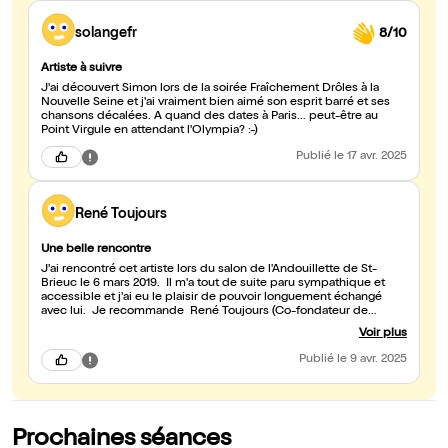
solangefr
8/10
Artiste à suivre
J'ai découvert Simon lors de la soirée Fraîchement Drôles à la
Nouvelle Seine et j'ai vraiment bien aimé son esprit barré et ses
chansons décalées. A quand des dates à Paris... peut-être au
Point Virgule en attendant l'Olympia? :-)
Publié
le 17 avr. 2025
René Toujours
Une belle rencontre
J'ai rencontré cet artiste lors du salon de l'Andouillette de St-
Brieuc le 6 mars 2019. Il m'a tout de suite paru sympathique et
accessible et j'ai eu le plaisir de pouvoir longuement échangé
avec lui. Je recommande René Toujours (Co-fondateur de
Meetic et Tac)
Voir plus
Publié
le 9 avr. 2025
Prochaines séances