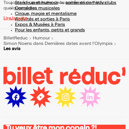
Toujours à la recherche de la sortie idéale ? Voici
Stand-up et humour
ou
soirée en comedy clubs
quelques pistes :
Comédies musicales
Cirque, magie et mentalisme
Lire la suite
Activités et sorties à Paris
Expos & Musées à Paris
Pour les enfants, petits et grands
BilletReduc
Humour
Simon Noens dans Dernières dates avant l'Olympia
Les avis