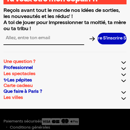
Tu veux être mon copain ?!
Reçois avant tout le monde nos idées de sorties,
les nouveautés et les réduc' !
A toi de jouer pour impressionner ta moitié, ta mère
ou ta tribu !
S’inscrire S’ins
Adresse email pour la newsletter
Une question ?
Professionnel
Les spectacles
✨Les pépites
Carte cadeau
Que faire à Paris ?
Les villes
Paiements sécurisés
Conditions générales