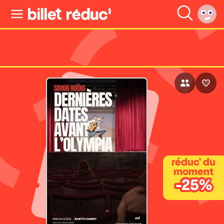
réduc' du
moment
-25%