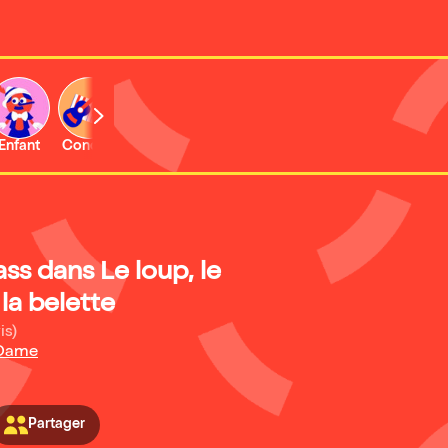
Enfant
Concert
Activité
s dans Le loup, le
 la belette
is)
 Dame
Partager