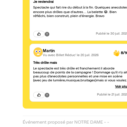
Je reviendrai
Spectacle qui fait rire du début à la fin. Quelques anecdote
encore plus drôles que d'autres.... La belette 😂. Bien
réfléchi, bien construit, plein d'énergie. Bravo
Publié
le 30 juil. 20
Martin
8/1
Vu avec Billet Réduc'
le 20 juil. 2026
Très drôle mais
Le spectacle est très drôle et franchement il aborde
beaucoup de points de la campagne ! Dommage qu’il n’y ai
pas plus d’anecdotes personnelles et une mise en scène
(avec jeu de lumière,musique,bruitages)mais si vous voulez
aller voir un stand upper mega talentueux alors c’est vraime
Voir pl
un spectacle à ne pas manquer avant l’Olympia.
Publié
le 21 juil. 20
Événement proposé par NOTRE DAME - -