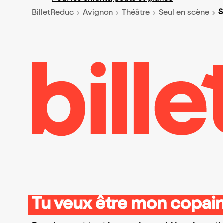
S
BilletReduc
Avignon
Théâtre
Seul en scène
Tu veux être mon copain