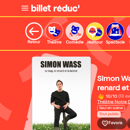
Retour
Théâtre
Comédie
Humour
Spectacle
Simon Was
renard et
10/10
(13 av
Théâtre Notre
Seul en scène
Tout public
Favoris