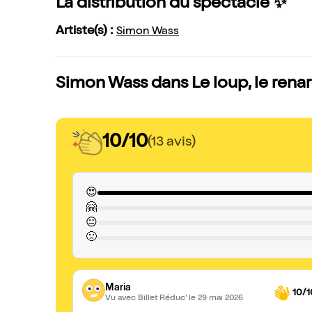
La distribution du spectacle ✨
Artiste(s) :
Simon Wass
Simon Wass dans Le loup, le renard
10/10
(13 avis)
😍
🤗
😐
🙁
Maria
10/1
Vu avec Billet Réduc'
le 29 mai 2026