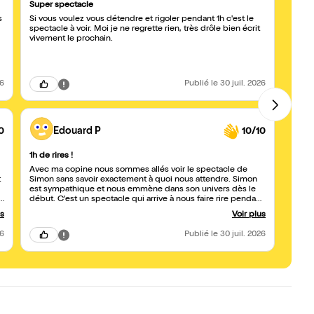
Super spectacle
Un ex
s
Si vous voulez vous détendre et rigoler pendant 1h c'est le
Simon
spectacle à voir. Moi je ne regrette rien, très drôle bien écrit
beauc
vivement le prochain.
anecd
savou
beauc
ressor
je re
26
Publié
le 30 juil. 2026
0
Edouard P
10/10
1h de rires !
Super
Avec ma copine nous sommes allés voir le spectacle de
Venan
t
Simon sans savoir exactement à quoi nous attendre. Simon
des a
est sympathique et nous emmène dans son univers dès le
vécue
début. C'est un spectacle qui arrive à nous faire rire pendant
nous 
nt
1h sans vulgarité et qui parle de sujets de fond sans jamais
festiv
us
Voir plus
être moralisateur. Bravo !
26
Publié
le 30 juil. 2026