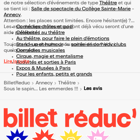
de notre sélection d’événements de type
Théâtre
et qui
se tient ici :
Salle de spectacle du Collège Sainte-Marie
-
Annecy
.
Attention : les places sont limitées. Encore hésitant(e) ?
Les avis des spectateurs qui l'ont déjà vécu seront d'une
Comédies drôles et pop’
aide précieuse !
Célébrités au théâtre
Au théâtre, pour faire le plein d’émotions
Toujours à la recherche de la sortie idéale ? Voici
Stand-up et humour
ou
soirée en comedy clubs
quelques pistes :
Comédies musicales
Cirque, magie et mentalisme
Lire la suite
Activités et sorties à Paris
Expos & Musées à Paris
Pour les enfants, petits et grands
BilletReduc
Annecy
Théâtre
Les avis
Sous le sapin... Les emmerdes !!!