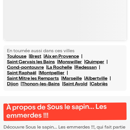
En tournée aussi dans ces villes
Toulouse
Brest
Aix en Provence
Saint Gervais les Bains
Monswiller
Quimper
Gond-pontouvre
La Rochelle
Redessan
Saint Raphaël
Montpellier
Saint Mitre les Remparts
Marseille
Albertville
Dijon
Thonon-les-Bains
Saint Avold
Cabriès
À propos de Sous le sapin... Les
emmerdes !!!
Découvre Sous le sapin... Les emmerdes !!!, qui fait partie