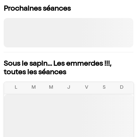
Prochaines séances
Sous le sapin... Les emmerdes !!!,
toutes les séances
L
M
M
J
V
S
D