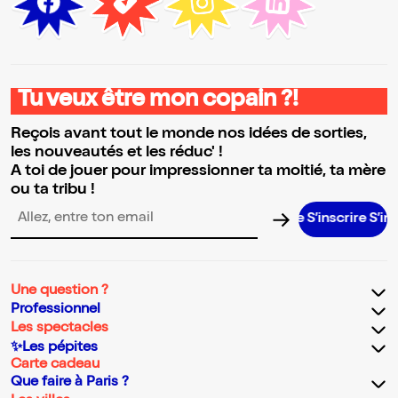
Tu veux être mon copain ?!
Reçois avant tout le monde nos idées de sorties,
les nouveautés et les réduc' !
A toi de jouer pour impressionner ta moitié, ta mère
ou ta tribu !
S’inscrire S’inscrire 
Adresse email pour la newsletter
Une question ?
Professionnel
Les spectacles
✨Les pépites
Carte cadeau
Que faire à Paris ?