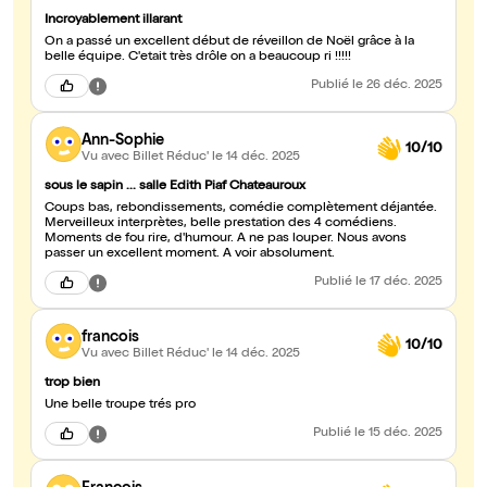
Incroyablement illarant
On a passé un excellent début de réveillon de Noël grâce à la
belle équipe. C'etait très drôle on a beaucoup ri !!!!!
Publié
le 26 déc. 2025
Ann-Sophie
10/10
Vu avec Billet Réduc'
le 14 déc. 2025
sous le sapin ... salle Edith Piaf Chateauroux
Coups bas, rebondissements, comédie complètement déjantée.
Merveilleux interprètes, belle prestation des 4 comédiens.
Moments de fou rire, d'humour. A ne pas louper. Nous avons
passer un excellent moment. A voir absolument.
Publié
le 17 déc. 2025
francois
10/10
Vu avec Billet Réduc'
le 14 déc. 2025
trop bien
Une belle troupe trés pro
Publié
le 15 déc. 2025