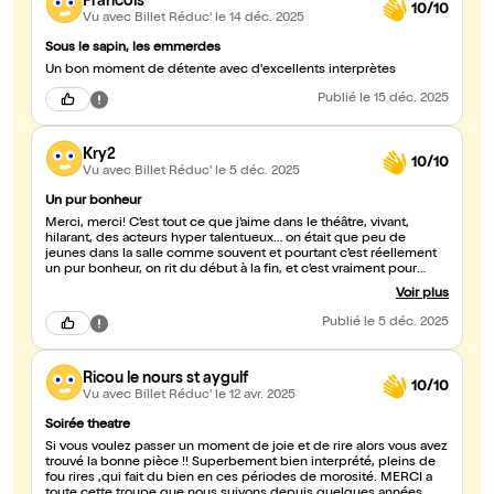
Francois
10/10
Vu avec Billet Réduc'
le 14 déc. 2025
Sous le sapin, les emmerdes
Un bon moment de détente avec d'excellents interprètes
Publié
le 15 déc. 2025
Kry2
10/10
Vu avec Billet Réduc'
le 5 déc. 2025
Un pur bonheur
Merci, merci! C’est tout ce que j’aime dans le théâtre, vivant,
hilarant, des acteurs hyper talentueux… on était que peu de
jeunes dans la salle comme souvent et pourtant c’est réellement
un pur bonheur, on rit du début à la fin, et c’est vraiment pour
toutes les tranches d’âges !! Merci et un grand bravo. Hâte de vous
Voir plus
revoir en scène (nous avions déjà vu 2 pièces de la troupes)
dommage du peu de dates, vous feriez un carton!
Publié
le 5 déc. 2025
Ricou le nours st aygulf
10/10
Vu avec Billet Réduc'
le 12 avr. 2025
Soirée theatre
Si vous voulez passer un moment de joie et de rire alors vous avez
trouvé la bonne pièce !! Superbement bien interprété, pleins de
fou rires ,qui fait du bien en ces périodes de morosité. MERCI a