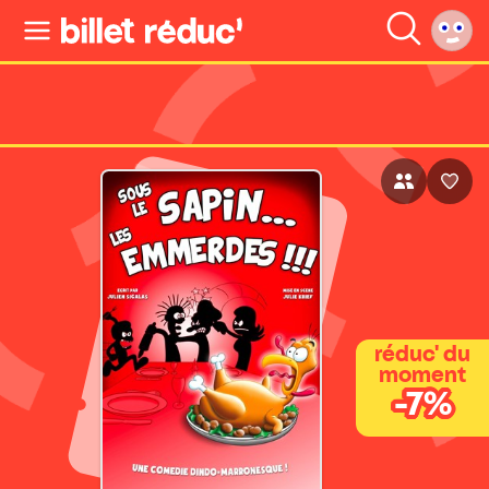
réduc' du
moment
-7%