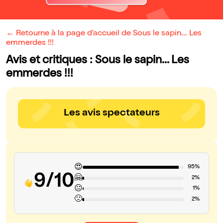
← Retourne à la page d'accueil de Sous le sapin... Les
emmerdes !!!
Avis et critiques : Sous le sapin... Les
emmerdes !!!
Les avis spectateurs
😍
95%
9/10
🤗
2%
😐
1%
🙁
2%