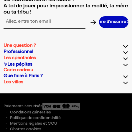
les nouveautés et les réduc' !
A toi de jouer pour impressionner ta moitié, ta mère
ou ta tribu !
S’inscrire 
Adresse email pour la newsletter
Une question ?
Professionnel
Les spectacles
✨Les pépites
Carte cadeau
Que faire à Paris ?
Les villes
Paiements sécurisés
Conditions générales
Politique de confidentialité
Mentions légales et CGU
Chartes cookies