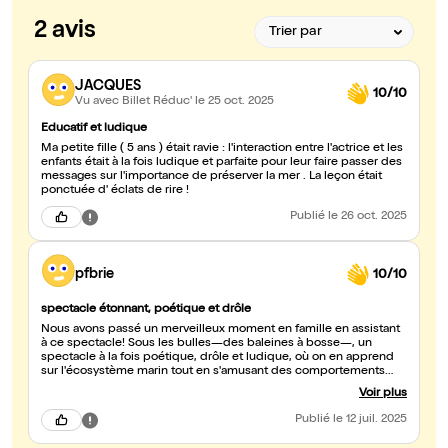
2 avis
JACQUES
10/10
Vu avec Billet Réduc'
le 25 oct. 2025
Educatif et ludique
Ma petite fille ( 5 ans ) était ravie : l'interaction entre l'actrice et les
enfants était à la fois ludique et parfaite pour leur faire passer des
messages sur l'importance de préserver la mer . La leçon était
ponctuée d' éclats de rire !
Publié
le 26 oct. 2025
pfbrie
10/10
spectacle étonnant, poétique et drôle
Nous avons passé un merveilleux moment en famille en assistant
à ce spectacle! Sous les bulles—des baleines à bosse—, un
spectacle à la fois poétique, drôle et ludique, où on en apprend
sur l'écosystème marin tout en s'amusant des comportements
des animaux aquatiques. Chapeau à l'inventivité scénique pour
Voir plus
changer de décor, et aux différentes voix et mimiques pour
chaque personnage. Les enfants imitent encore la baleine, le
Publié
le 12 juil. 2025
crabe ou le plancton...!