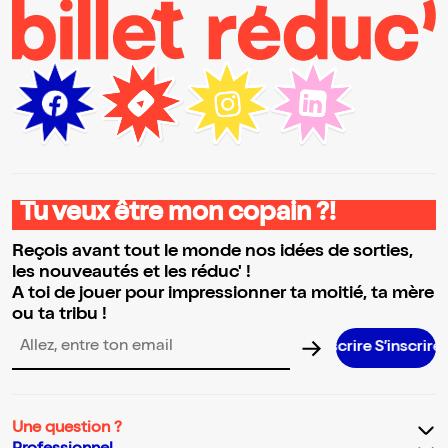
Tu veux être mon copain ?!
Reçois avant tout le monde nos idées de sorties,
les nouveautés et les réduc' !
A toi de jouer pour impressionner ta moitié, ta mère
ou ta tribu !
S’insc
Adresse email pour la newsletter
Une question ?