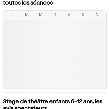
toutes les séances
L
M
M
J
V
S
D
Stage de théâtre enfants 6-12 ans, les