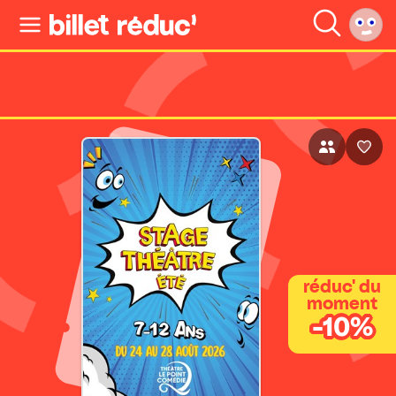
réduc' du
moment
-10%