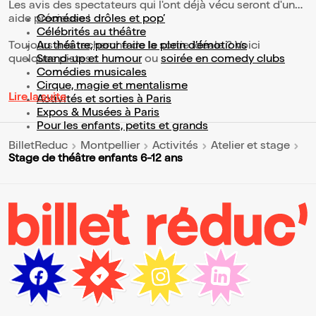
Les avis des spectateurs qui l'ont déjà vécu seront d'une
aide précieuse !
Comédies drôles et pop’
Célébrités au théâtre
Toujours à la recherche de la sortie idéale ? Voici
Au théâtre, pour faire le plein d’émotions
quelques pistes :
Stand-up et humour
ou
soirée en comedy clubs
Comédies musicales
Cirque, magie et mentalisme
Lire la suite
Activités et sorties à Paris
Expos & Musées à Paris
Pour les enfants, petits et grands
BilletReduc
Montpellier
Activités
Atelier et stage
Stage de théâtre enfants 6-12 ans