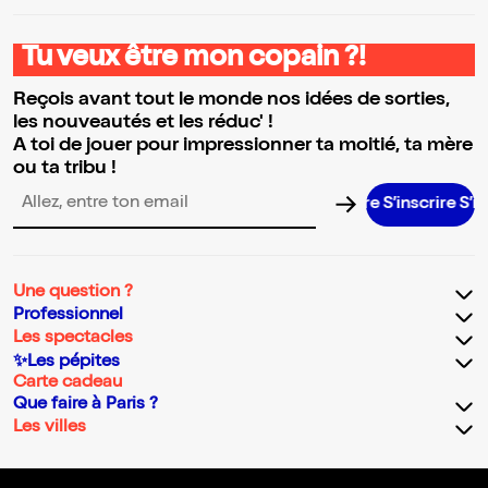
Tu veux être mon copain ?!
Reçois avant tout le monde nos idées de sorties,
les nouveautés et les réduc' !
A toi de jouer pour impressionner ta moitié, ta mère
ou ta tribu !
S’inscrire S’inscrir
Adresse email pour la newsletter
Une question ?
Professionnel
Les spectacles
✨Les pépites
Carte cadeau
Que faire à Paris ?
Les villes