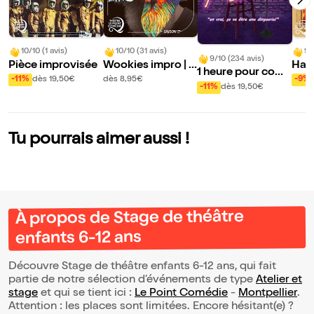
10/10 (1 avis)
10/10 (31 avis)
9/
9/10 (234 avis)
Pièce improvisée
Wookies impro | S
Hall
1 heure pour com
aison 17
s C
-11%
dès 19,50€
dès 8,95€
-9%
prendre son ado
-11%
dès 19,50€
Tu pourrais aimer aussi !
À propos de Stage de théâtre
enfants 6-12 ans
Découvre Stage de théâtre enfants 6-12 ans, qui fait
partie de notre sélection d’événements de type
Atelier et
stage
et qui se tient ici :
Le Point Comédie
-
Montpellier
.
Attention : les places sont limitées. Encore hésitant(e) ?