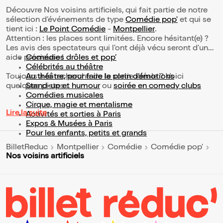
Découvre Nos voisins artificiels, qui fait partie de notre
sélection d’événements de type
Comédie pop'
et qui se
tient ici :
Le Point Comédie
-
Montpellier
.
Attention : les places sont limitées. Encore hésitant(e) ?
Les avis des spectateurs qui l'ont déjà vécu seront d'une
aide précieuse !
Comédies drôles et pop’
Célébrités au théâtre
Toujours à la recherche de la sortie idéale ? Voici
Au théâtre, pour faire le plein d’émotions
quelques pistes :
Stand-up et humour
ou
soirée en comedy clubs
Comédies musicales
Cirque, magie et mentalisme
Lire la suite
Activités et sorties à Paris
Expos & Musées à Paris
Pour les enfants, petits et grands
BilletReduc
Montpellier
Comédie
Comédie pop'
Nos voisins artificiels