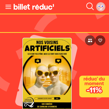
réduc' du
moment
-11%