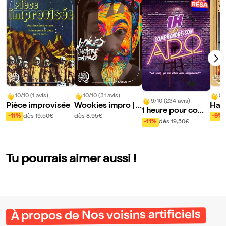
10/10 (1 avis)
10/10 (31 avis)
9/
9/10 (234 avis)
Pièce improvisée
Wookies impro | S
Hall
1 heure pour com
aison 17
s C
-11%
dès 19,50€
dès 8,95€
-9%
prendre son ado
-11%
dès 19,50€
Tu pourrais aimer aussi !
À propos de Nos voisins artificiels