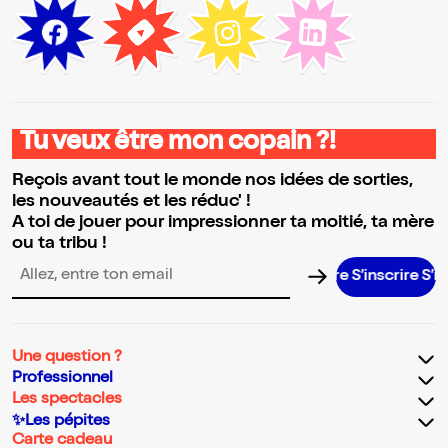
Tu veux être mon copain ?!
Reçois avant tout le monde nos idées de sorties,
les nouveautés et les réduc' !
A toi de jouer pour impressionner ta moitié, ta mère
ou ta tribu !
S’inscrire S’inscrire
Adresse email pour la newsletter
Une question ?
Professionnel
Les spectacles
✨Les pépites
Carte cadeau