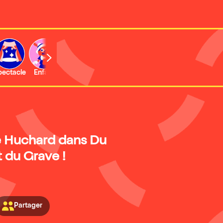
b
pectacle
Enfant
Concert
Activité
Expo et musée
 Huchard dans Du
 du Grave !
Partager