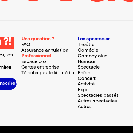
Une question ?
Les spectacles
 ?!
FAQ
Théâtre
Assurance annulation
Comédie
s, les
Professionnel
Comedy club
Espace pro
Humour
 mère
Cartes entreprise
Spectacle
Téléchargez le kit média
Enfant
Concert
S’inscrire S’inscrire S’inscrire S’inscrire S’inscrire S’inscrire S’inscrire S’inscrire S’inscrire S’inscrire S’inscrire S’inscrire
Activité
Expo
Spectacles passés
Autres spectacles
Autres