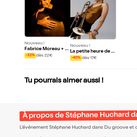
Nouveau !
Nouveau !
Fabrice Moreau + N
La petite heure de G
elson Veras + Jozef
dès 22€
-33%
abrielle Rachel et J
dès 17€
-40%
Dumoulin + Ricardo
ulesH
Izquierdo
Tu pourrais aimer aussi !
À propos de Stéphane Huchard da
L’événement Stéphane Huchard dans Du groove et d