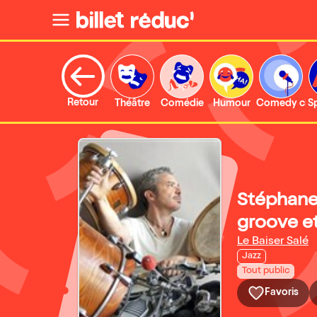
Retour
Théâtre
Comédie
Humour
Comedy clu
S
Stéphane
groove et
Le Baiser Salé
Jazz
Tout public
Favoris