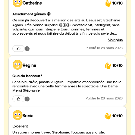
Catherine
10/10
Absolument géniale 🤩
Ce soir j’ai découvert à la maison des arts au Beausset, Stéphanie
Agrain. Très bonne surprise 👏👏👏 Spectacle vif, intelligent, sans
vulgarité, qui nous interpelle tous, hommes, femmes et
adolescents et nous fait rire du début à la fin. Je suis ravie de
cette belle rencontre et viendrai découvrir avec beaucoup de
Voir plus
plaisir les deux autres spectacles de cette artiste unique qui
mérite d’être connue et reconnue ?? Un grand bravo 👏👏👏
Publié
le 28 mars 2026
Regine
10/10
Que du bonheur !
Sensible, drôle, jamais vulgaire. Empathie et concernée Une belle
rencontre avec une belle femme apres le spectacle. Une Dame
Merci Stéphanie
Publié
le 28 mars 2026
Sonia
10/10
Excellent
Un super moment avec Stéphanie. Toujours aussi drôle.