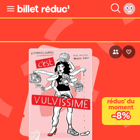
réduc' du
moment
-8%