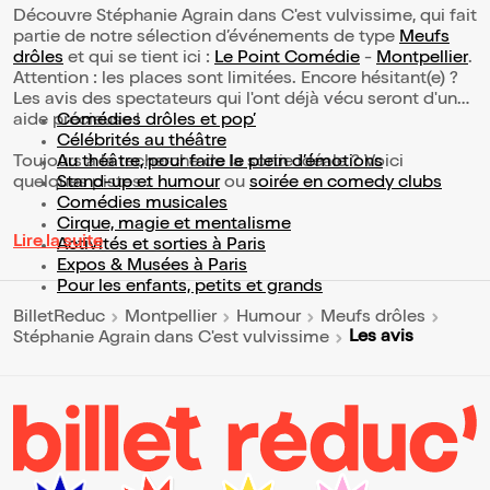
Découvre Stéphanie Agrain dans C'est vulvissime, qui fait
partie de notre sélection d’événements de type
Meufs
drôles
et qui se tient ici :
Le Point Comédie
-
Montpellier
.
Attention : les places sont limitées. Encore hésitant(e) ?
Les avis des spectateurs qui l'ont déjà vécu seront d'une
aide précieuse !
Comédies drôles et pop’
Célébrités au théâtre
Toujours à la recherche de la sortie idéale ? Voici
Au théâtre, pour faire le plein d’émotions
quelques pistes :
Stand-up et humour
ou
soirée en comedy clubs
Comédies musicales
Cirque, magie et mentalisme
Lire la suite
Activités et sorties à Paris
Expos & Musées à Paris
Pour les enfants, petits et grands
BilletReduc
Montpellier
Humour
Meufs drôles
Les avis
Stéphanie Agrain dans C'est vulvissime