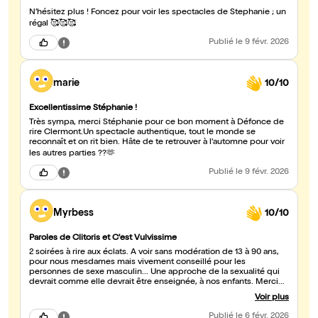
N’hésitez plus ! Foncez pour voir les spectacles de Stephanie ; un
régal 🥰🥰🥰
Publié
le 9 févr. 2026
marie
10/10
Excellentissime Stéphanie !
Très sympa, merci Stéphanie pour ce bon moment à Défonce de
rire Clermont.Un spectacle authentique, tout le monde se
reconnaît et on rit bien. Hâte de te retrouver à l'automne pour voir
les autres parties ??🫶
Publié
le 9 févr. 2026
Myrbess
10/10
Paroles de Clitoris et C'est Vulvissime
2 soirées à rire aux éclats. A voir sans modération de 13 à 90 ans,
pour nous mesdames mais vivement conseillé pour les
personnes de sexe masculin... Une approche de la sexualité qui
devrait comme elle devrait être enseignée, à nos enfants. Merci
encore Stéphanie ! 🫰🏻
Voir plus
Publié
le 6 févr. 2026