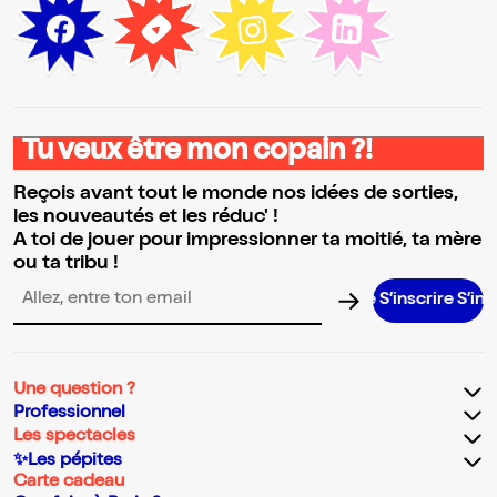
Tu veux être mon copain ?!
Reçois avant tout le monde nos idées de sorties,
les nouveautés et les réduc' !
A toi de jouer pour impressionner ta moitié, ta mère
ou ta tribu !
S’inscrire S’inscrire S
Adresse email pour la newsletter
Une question ?
Professionnel
Les spectacles
✨Les pépites
Carte cadeau