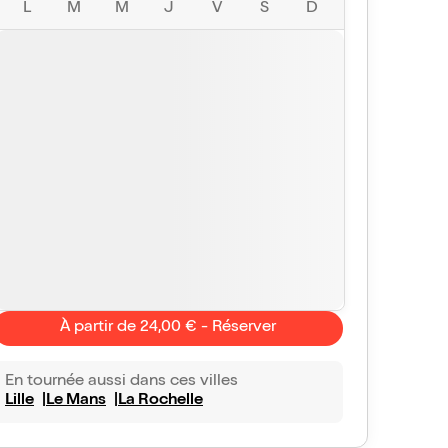
L
M
M
J
V
S
D
À partir de 24,00 € - Réserver
En tournée aussi dans ces villes
Lille
Le Mans
La Rochelle