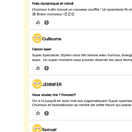
Frais dynamique et rytmé
L'humour à afin trouvé un nouveau souffle ! Un spectacle fin et déganté ! Ce mec est un grand taré comme on aime en être entouré !
😅 Bravo monsieur !👏👏👏
Guillaume
Canon laser
Super spectacle, Stylien nous fait revivre avec humour, énerg
aussi.. Un super moment vous pouvez réserver les yeux ferm
JENNIFER
Vous voulez rire ? Foncez!!!
On a rit jusqu’à en avoir mal aux zygomatiques! Super spectac
L'humour et l’autodérision au centre de cette heure qui passe
Samuel