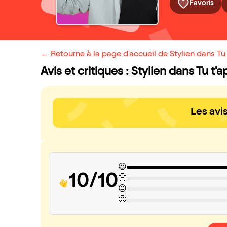
Favoris
← Retourne à la page d'accueil de Stylien dans Tu 
Avis et critiques : Stylien dans Tu t'a
Les avi
😍
10/10
🤗
😐
🙁