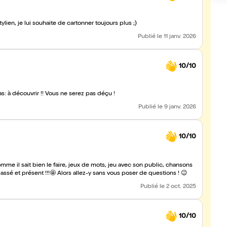
ien, je lui souhaite de cartonner toujours plus ;)
Publié
le 11 janv. 2026
10/10
Très bon moment passé avec stylien si vous ne connaissez pas: à découvrir !! Vous ne serez pas déçu !
Publié
le 9 janv. 2026
10/10
comme il sait bien le faire, jeux de mots, jeu avec son public, chansons
de sa composition 👏👏 Une bonne bouffée d'humour entre passé et présent !!!🤩 Alors allez-y sans vous poser de questions ! 😉
Publié
le 2 oct. 2025
10/10