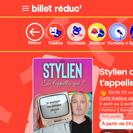
Retour
Théâtre
Comédie
Humour
Comedy clu
S
Stylien 
t'appell
10/10
(16 av
Café théâtre de
2 avril au 3 avr
Humour
Stand 
Tout public
À partir de 24