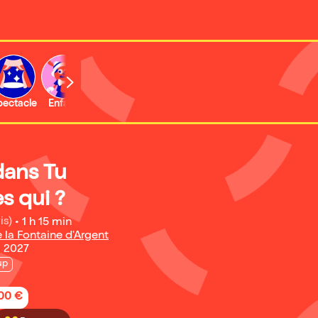
b
pectacle
Enfant
Concert
Activité
dans Tu
es qui ?
is)
•
1 h 15 min
 la Fontaine d'Argent
il 2027
up
,00 €