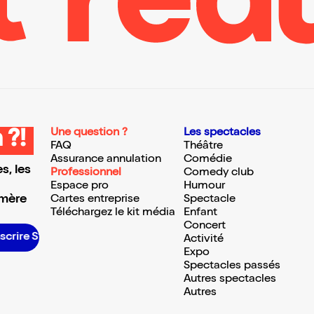
Une question ?
Les spectacles
 ?!
FAQ
Théâtre
Assurance annulation
Comédie
s, les
Professionnel
Comedy club
Espace pro
Humour
 mère
Cartes entreprise
Spectacle
Téléchargez le kit média
Enfant
Concert
scrire S’inscrire S’inscrire S’inscrire S’inscrire S’inscrire S’inscrire S’inscrire S’inscrire S’inscrire S’inscrire S’inscrire
Activité
Expo
Spectacles passés
Autres spectacles
Autres