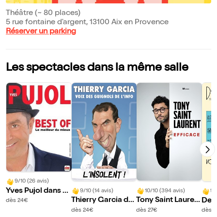
Théâtre (~ 80 places)
5 rue fontaine d'argent, 13100 Aix en Provence
Réserver un parking
Les spectacles dans la même salle
9/10 (26 avis)
Yves Pujol dans B
9/10 (14 avis)
10/10 (394 avis)
9/
est of
Thierry Garcia da
Tony Saint Lauren
Deni
dès 24€
ns L'insolent
t dans Efficace
vous
dès 24€
dès 27€
dès 