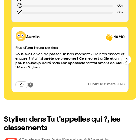
😐
0%
🙁
0%
Aurelie
10/10
Plus d'une heure de rires
J'
Vous avez envie de passer un bon moment ? De rires encore et
Mê
encore ? Moi j'ai arrêté de chercher ! Ce mec est drôle et un
de
peu beaucoup barré mais son spectacle fait tellement de bien
y 
! Merci Stylien
pa
Publié
le 8 mars 2026
Stylien dans Tu t'appelles qui ?, les
classements