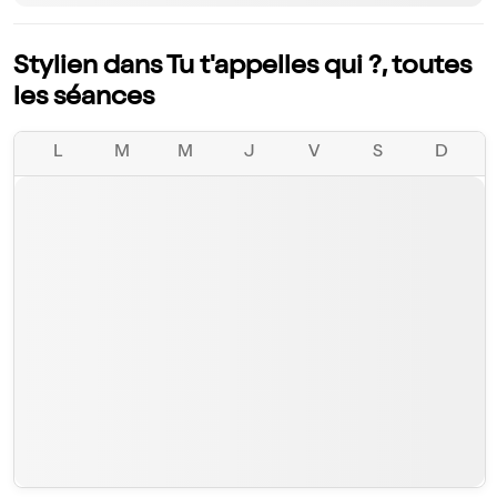
Stylien dans Tu t'appelles qui ?, toutes
les séances
L
M
M
J
V
S
D