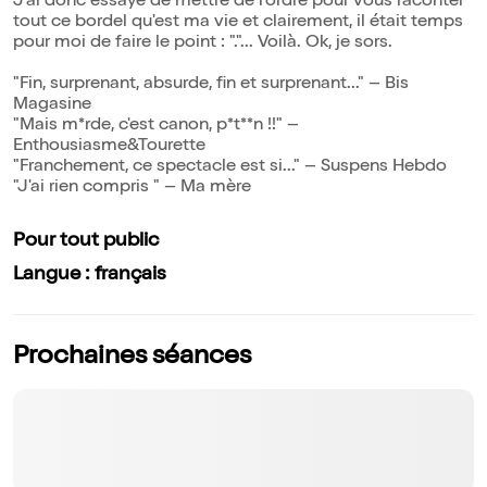
J'ai donc essayé de mettre de l'ordre pour vous raconter
tout ce bordel qu'est ma vie et clairement, il était temps
pour moi de faire le point : "."... Voilà. Ok, je sors.
"Fin, surprenant, absurde, fin et surprenant..." – Bis
Magasine
"Mais m*rde, c'est canon, p*t**n !!" –
Enthousiasme&Tourette
"Franchement, ce spectacle est si..." – Suspens Hebdo
"J'ai rien compris " – Ma mère
Pour tout public
Langue : français
Prochaines séances