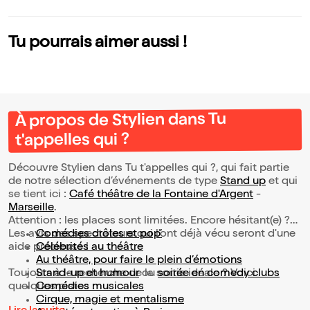
le
Tu pourrais aimer aussi !
À propos de Stylien dans Tu
t'appelles qui ?
Découvre Stylien dans Tu t'appelles qui ?, qui fait partie
de notre sélection d’événements de type
Stand up
et qui
se tient ici :
Café théâtre de la Fontaine d'Argent
-
Marseille
.
Attention : les places sont limitées. Encore hésitant(e) ?
Les avis des spectateurs qui l'ont déjà vécu seront d'une
Comédies drôles et pop’
aide précieuse !
Célébrités au théâtre
Au théâtre, pour faire le plein d’émotions
Toujours à la recherche de la sortie idéale ? Voici
Stand-up et humour
ou
soirée en comedy clubs
quelques pistes :
Comédies musicales
Cirque, magie et mentalisme