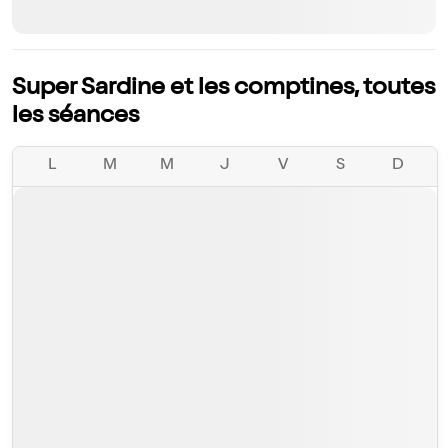
Super Sardine et les comptines, toutes
les séances
L
M
M
J
V
S
D