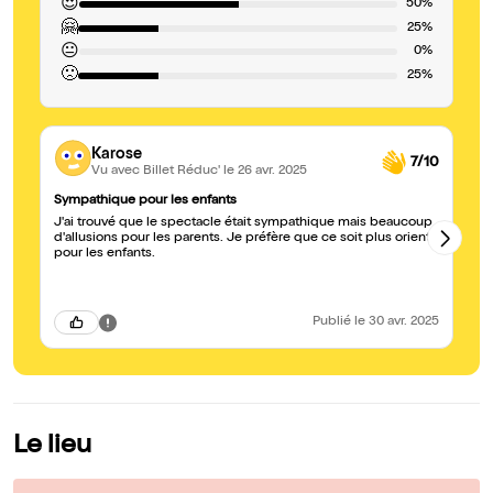
😍
50%
🤗
25%
😐
0%
🙁
25%
Karose
7/10
Vu avec Billet Réduc'
le 26 avr. 2025
Sympathique pour les enfants
S
J'ai trouvé que le spectacle était sympathique mais beaucoup
Pe
d'allusions pour les parents. Je préfère que ce soit plus orienté
ch
pour les enfants.
Publié
le 30 avr. 2025
Le lieu