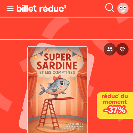
réduc' du
moment
-37%