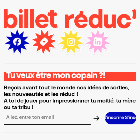
Tu veux être mon copain ?!
Reçois avant tout le monde nos idées de sorties,
les nouveautés et les réduc' !
A toi de jouer pour impressionner ta moitié, ta mère
ou ta tribu !
S’inscrire S’inscrire S’inscri
Adresse email pour la newsletter