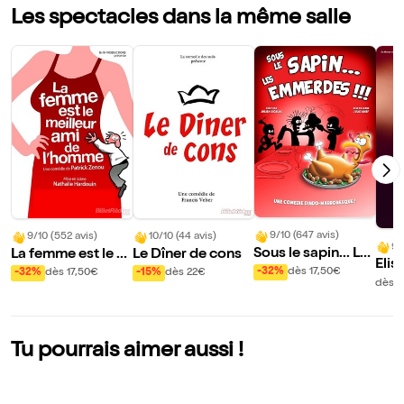
Les spectacles dans la même salle
9/10 (647 avis)
9/10 (552 avis)
10/10 (44 avis)
9/
Sous le sapin... Le
La femme est le m
Le Dîner de cons
Elis
s emmerdes !
eilleur ami de l'ho
-32%
dès 17,50€
-32%
dès 17,50€
-15%
dès 22€
ans 
dès 3
mme
de 
Tu pourrais aimer aussi !