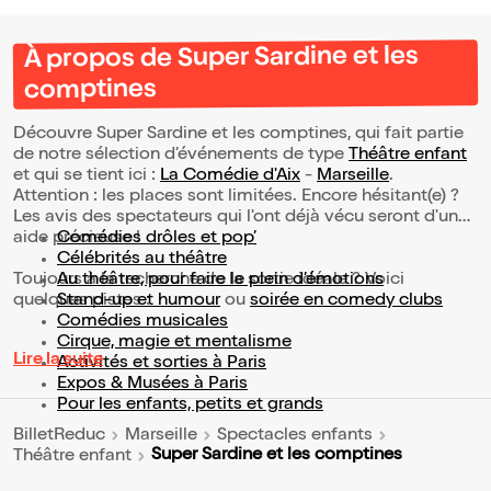
À propos de Super Sardine et les
comptines
Découvre Super Sardine et les comptines, qui fait partie
de notre sélection d’événements de type
Théâtre enfant
et qui se tient ici :
La Comédie d'Aix
-
Marseille
.
Attention : les places sont limitées. Encore hésitant(e) ?
Les avis des spectateurs qui l'ont déjà vécu seront d'une
aide précieuse !
Comédies drôles et pop’
Célébrités au théâtre
Toujours à la recherche de la sortie idéale ? Voici
Au théâtre, pour faire le plein d’émotions
quelques pistes :
Stand-up et humour
ou
soirée en comedy clubs
Comédies musicales
Cirque, magie et mentalisme
Lire la suite
Activités et sorties à Paris
Expos & Musées à Paris
Pour les enfants, petits et grands
BilletReduc
Marseille
Spectacles enfants
Super Sardine et les comptines
Théâtre enfant