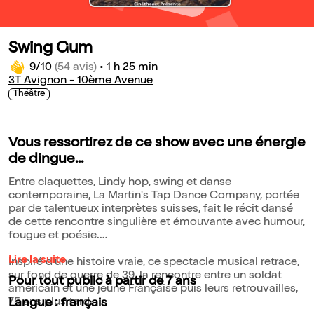
Swing Gum
9/10
(54 avis)
•
1 h 25 min
3T Avignon - 10ème Avenue
Théâtre
Vous ressortirez de ce show avec une énergie
de dingue...
Entre claquettes, Lindy hop, swing et danse
contemporaine, La Martin's Tap Dance Company, portée
par de talentueux interprètes suisses, fait le récit dansé
de cette rencontre singulière et émouvante avec humour,
fougue et poésie.
Lire la suite
Inspiré d'une histoire vraie, ce spectacle musical retrace,
sur fond de guerre de 39, la rencontre entre un soldat
Pour tout public à partir de 7 ans
américain et une jeune Française puis leurs retrouvailles,
75 ans plus tard.
Langue : français