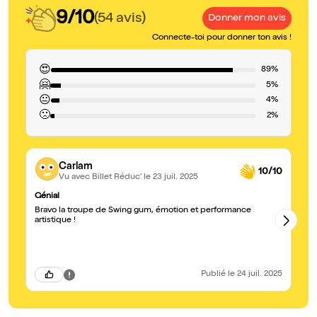
9/10
(54 avis)
Donner mon avis
Connecte-toi pour donner ton avis !
😍
89%
🤗
5%
😐
4%
🙁
2%
Carlam
10/10
Vu avec Billet Réduc'
le 23 juil. 2025
Génial
S
Bravo la troupe de Swing gum, émotion et performance
Vir
artistique !
gr
Publié
le 24 juil. 2025