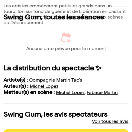
Les artistes emmèneront petits et grands dans un
tourbillon sur fond de guerre et de Libération en passant
Swing Gum, toutes les séances
des étals de marché, aux bals populaires et aux scènes
du Débarquement.
Aucune date prévue pour le moment
La distribution du spectacle ✨
Artiste(s) :
Compagnie Martin Tap's
Auteur(s) :
Michel Lopez
Metteur(s) en scène :
Michel Lopez
,
Fabrice Martin
Swing Gum, les avis spectateurs
Voir tous les avis