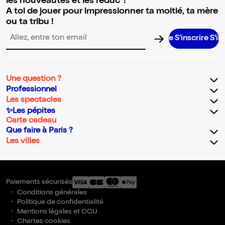
les nouveautés et les réduc' !
A toi de jouer pour impressionner ta moitié, ta mère
ou ta tribu !
S’inscrire S’inscrir
Adresse email pour la newsletter
Une question ?
Professionnel
Les spectacles
✨Les pépites
Carte cadeau
Que faire à Paris ?
Les villes
Paiements sécurisés
Conditions générales
Politique de confidentialité
Mentions légales et CGU
Chartes cookies