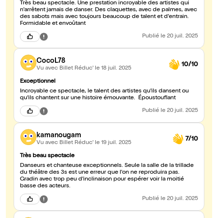
Très beau spectacle. Une prestation incroyable des artistes qui
n'arrêtent jamais de danser. Des claquettes, avec de palmes, avec
des sabots mais avec toujours beaucoup de talent et d'entrain.
Formidable et envoûtant
Publié
le 20 juil. 2025
CocoL78
10/10
Vu avec Billet Réduc'
le 18 juil. 2025
Exceptionnel
Incroyable ce spectacle, le talent des artistes qu'ils dansent ou
qu'ils chantent sur une histoire émouvante. Époustouflant
Publié
le 20 juil. 2025
kamanougam
7/10
Vu avec Billet Réduc'
le 19 juil. 2025
Très beau spectacle
Danseurs et chanteuse exceptionnels. Seule la salle de la trillade
du théâtre des 3s est une erreur que l'on ne reproduira pas.
Gradin avec trop peu d'inclinaison pour espérer voir la moitié
basse des acteurs.
Publié
le 20 juil. 2025