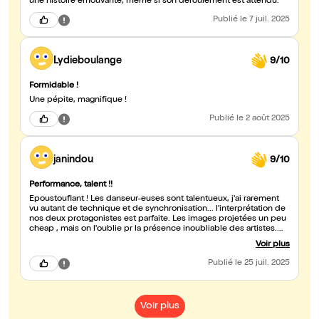
une histoire émouvante, même si son déroulement est attendu.
Publié
le 7 juil. 2025
Lydieboulange
9/10
Formidable !
Une pépite, magnifique !
Publié
le 2 août 2025
janindou
9/10
Performance, talent !!
Époustouflant ! Les danseur-euses sont talentueux, j'ai rarement
vu autant de technique et de synchronisation... l'interprétation de
nos deux protagonistes est parfaite. Les images projetées un peu
cheap , mais on l'oublie pr la présence inoubliable des artistes.
Bluffée !! Bravo les amis 👌🏼
Voir plus
Publié
le 25 juil. 2025
Voir plus