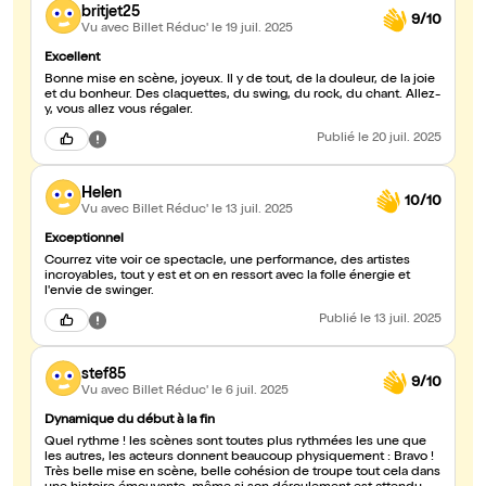
britjet25
9/10
Vu avec Billet Réduc'
le 19 juil. 2025
Excellent
Bonne mise en scène, joyeux. Il y de tout, de la douleur, de la joie
et du bonheur. Des claquettes, du swing, du rock, du chant. Allez-
y, vous allez vous régaler.
Publié
le 20 juil. 2025
Helen
10/10
Vu avec Billet Réduc'
le 13 juil. 2025
Exceptionnel
Courrez vite voir ce spectacle, une performance, des artistes
incroyables, tout y est et on en ressort avec la folle énergie et
l'envie de swinger.
Publié
le 13 juil. 2025
stef85
9/10
Vu avec Billet Réduc'
le 6 juil. 2025
Dynamique du début à la fin
Quel rythme ! les scènes sont toutes plus rythmées les une que
les autres, les acteurs donnent beaucoup physiquement : Bravo !
Très belle mise en scène, belle cohésion de troupe tout cela dans