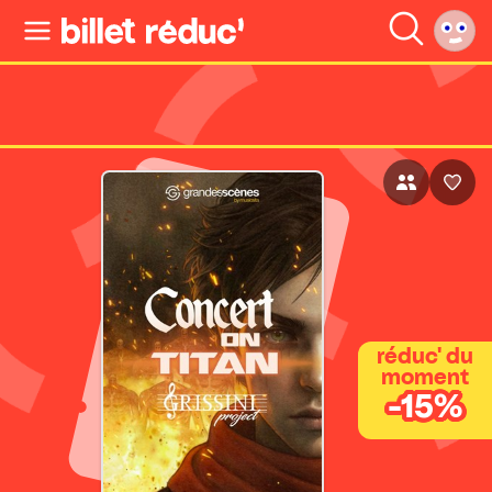
réduc' du
moment
-15%