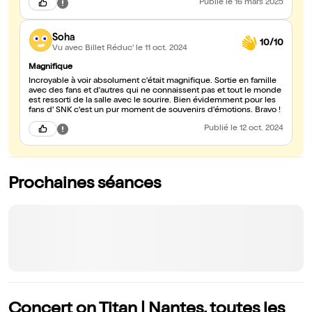
Publié
le 16 mars 2025
SNK à travers l'amour qu'ils ont porté à leurs notes SNK est
comme une oeuvre finale sur l'être humain qui sera toujours
sublimée par des artistes de haut vol comme ici Avec du recul,
Soha
SNK fait aimer la musique classique à d'innombrables enfants
10/10
mais aussi à tous mes allergiques de la grande musique. C'est
Vu avec Billet Réduc'
le 11 oct. 2024
peut être le plus grand exploit quand on pense deux secondes.
Merci
Magnifique
Incroyable à voir absolument c'était magnifique. Sortie en famille
avec des fans et d'autres qui ne connaissent pas et tout le monde
est ressorti de la salle avec le sourire. Bien évidemment pour les
fans d' SNK c'est un pur moment de souvenirs d'émotions. Bravo !
Publié
le 12 oct. 2024
Prochaines séances
Concert on Titan | Nantes, toutes les