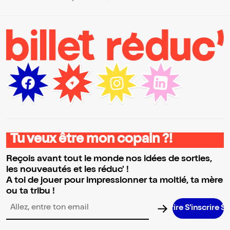
Tu veux être mon copain ?!
Reçois avant tout le monde nos idées de sorties,
les nouveautés et les réduc' !
A toi de jouer pour impressionner ta moitié, ta mère
ou ta tribu !
S’inscrire S’in
Adresse email pour la newsletter