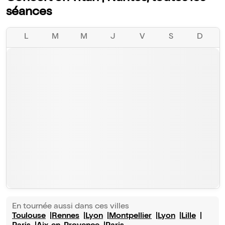
séances
L
M
M
J
V
S
D
En tournée aussi dans ces villes
Toulouse
Rennes
Lyon
Montpellier
Lyon
Lille