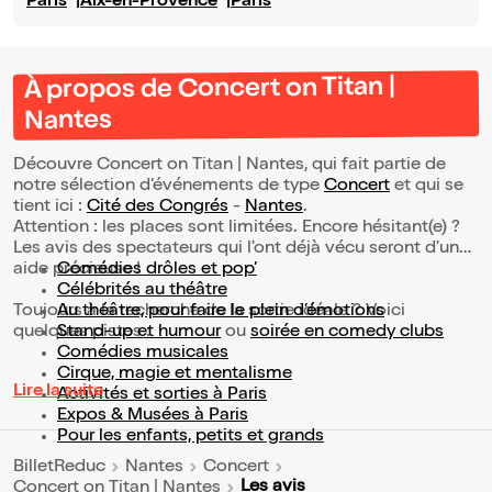
Paris
Aix-en-Provence
Paris
À propos de Concert on Titan |
Nantes
Découvre Concert on Titan | Nantes, qui fait partie de
notre sélection d’événements de type
Concert
et qui se
tient ici :
Cité des Congrés
-
Nantes
.
Attention : les places sont limitées. Encore hésitant(e) ?
Les avis des spectateurs qui l'ont déjà vécu seront d'une
aide précieuse !
Comédies drôles et pop’
Célébrités au théâtre
Toujours à la recherche de la sortie idéale ? Voici
Au théâtre, pour faire le plein d’émotions
quelques pistes :
Stand-up et humour
ou
soirée en comedy clubs
Comédies musicales
Cirque, magie et mentalisme
Lire la suite
Activités et sorties à Paris
Expos & Musées à Paris
Pour les enfants, petits et grands
BilletReduc
Nantes
Concert
Les avis
Concert on Titan | Nantes