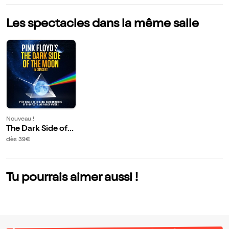
Les spectacles dans la même salle
Nouveau !
The Dark Side of t
he Moon | Dijon
dès 39€
Tu pourrais aimer aussi !