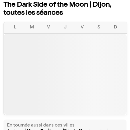
The Dark Side of the Moon | Dijon,
toutes les séances
L
M
M
J
V
S
D
En tournée aussi dans ces villes