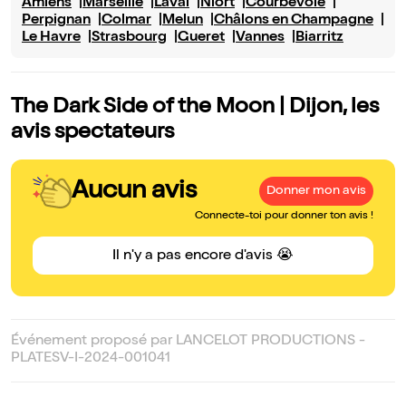
Amiens
Marseille
Laval
Niort
Courbevoie
Perpignan
Colmar
Melun
Châlons en Champagne
Le Havre
Strasbourg
Gueret
Vannes
Biarritz
The Dark Side of the Moon | Dijon, les
avis spectateurs
Aucun avis
Donner mon avis
Connecte-toi pour donner ton avis !
Il n'y a pas encore d'avis 😭
Événement proposé par LANCELOT PRODUCTIONS -
PLATESV-I-2024-001041