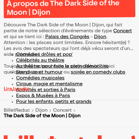
À propos de The Dark Side of the
Moon | Dijon
Découvre The Dark Side of the Moon | Dijon, qui fait
partie de notre sélection d’événements de type
Concert
et qui se tient ici :
Palais des Congrès
-
Dijon
.
Attention : les places sont limitées. Encore hésitant(e) ?
Les avis des spectateurs qui l'ont déjà vécu seront d'une
aide précieuse !
Comédies drôles et pop’
Célébrités au théâtre
Toujours à la recherche de la sortie idéale ? Voici
Au théâtre, pour faire le plein d’émotions
quelques pistes :
Stand-up et humour
ou
soirée en comedy clubs
Comédies musicales
Cirque, magie et mentalisme
Lire la suite
Activités et sorties à Paris
Expos & Musées à Paris
Pour les enfants, petits et grands
BilletReduc
Dijon
Concert
The Dark Side of the Moon | Dijon