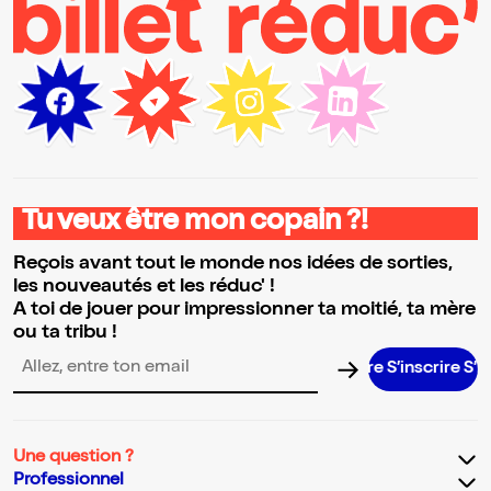
Tu veux être mon copain ?!
Reçois avant tout le monde nos idées de sorties,
les nouveautés et les réduc' !
A toi de jouer pour impressionner ta moitié, ta mère
ou ta tribu !
S’inscrire S’inscri
Adresse email pour la newsletter
Une question ?
Professionnel