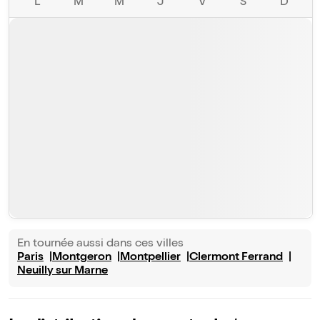
L
M
M
J
V
S
D
En tournée aussi dans ces villes
Paris
Montgeron
Montpellier
Clermont Ferrand
Neuilly sur Marne