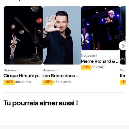
Nouveau !
Pierre Richard & S
wingin'affair 4 tet
-21%
dès 24€
Nouveau !
Nouveau !
Nouve
Cirque Hirsute pr
Léo Brière dans Se
Kame
ésente Aux étoiles
cret
: Co
-30%
dès 8,95€
-25%
dès 19,50€
-30
ure 
fran
Tu pourrais aimer aussi !