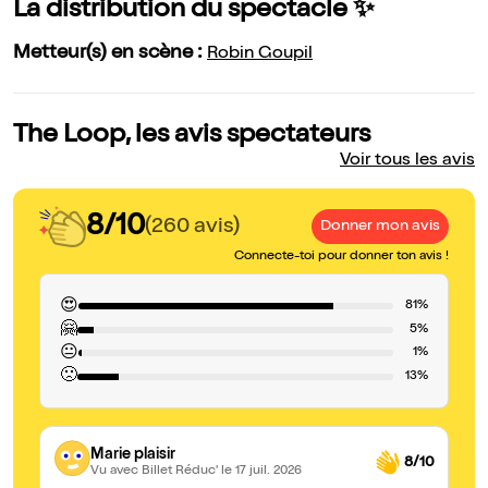
La distribution du spectacle ✨
Metteur(s) en scène :
Robin Goupil
The Loop, les avis spectateurs
Voir tous les avis
8/10
(260 avis)
Donner mon avis
Connecte-toi pour donner ton avis !
😍
81%
🤗
5%
😐
1%
🙁
13%
Marie plaisir
8/10
Vu avec Billet Réduc'
le 17 juil. 2026