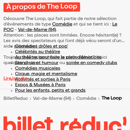
À propos de The Loop
Découvre The Loop, qui fait partie de notre sélection
d’événements de type
Comédie
et qui se tient ici :
Le
POC
-
Val-de-Marne (94)
.
Attention : les places sont limitées. Encore hésitant(e) ?
Les avis des spectateurs qui l'ont déjà vécu seront d'une
aide précieuse !
Comédies drôles et pop’
Célébrités au théâtre
Toujours à la recherche de la sortie idéale ? Voici
Au théâtre, pour faire le plein d’émotions
quelques pistes :
Stand-up et humour
ou
soirée en comedy clubs
Comédies musicales
Cirque, magie et mentalisme
Lire la suite
Activités et sorties à Paris
Expos & Musées à Paris
Pour les enfants, petits et grands
The Loop
BilletReduc
Val-de-Marne (94)
Comédie