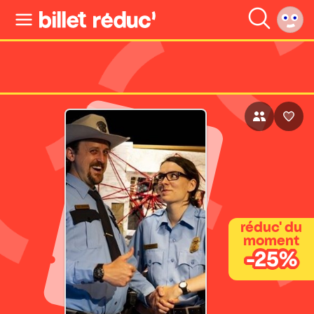
réduc' du
moment
-25%