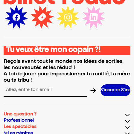
Tu veux être mon copain ?!
Reçois avant tout le monde nos idées de sorties,
les nouveautés et les réduc' !
A toi de jouer pour impressionner ta moitié, ta mère
ou ta tribu !
S’inscrire S’inscrire S’insc
Adresse email pour la newsletter
Une question ?
Professionnel
Les spectacles
✨Les pépites