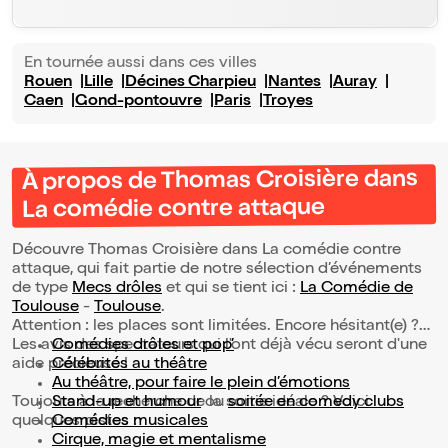
En tournée aussi dans ces villes
Rouen
Lille
Décines Charpieu
Nantes
Auray
Caen
Gond-pontouvre
Paris
Troyes
À propos de Thomas Croisière dans
La comédie contre attaque
Découvre Thomas Croisière dans La comédie contre
attaque, qui fait partie de notre sélection d’événements
de type
Mecs drôles
et qui se tient ici :
La Comédie de
Toulouse
-
Toulouse
.
Attention : les places sont limitées. Encore hésitant(e) ?
Les avis des spectateurs qui l'ont déjà vécu seront d'une
Comédies drôles et pop’
aide précieuse !
Célébrités au théâtre
Au théâtre, pour faire le plein d’émotions
Toujours à la recherche de la sortie idéale ? Voici
Stand-up et humour
ou
soirée en comedy clubs
quelques pistes :
Comédies musicales
Cirque, magie et mentalisme