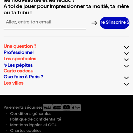
les nouveautés et les réduc' !
A toi de jouer pour impressionner ta moitié, ta mère
ou ta tribu !
S’inscrire S’in
Adresse email pour la newsletter
Une question ?
Professionnel
Les spectacles
✨Les pépites
Carte cadeau
Que faire à Paris ?
Les villes
Paiements sécurisés
Conditions générales
Politique de confidentialité
Mentions légales et CGU
Chartes cookies