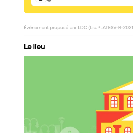
Événement proposé par LDC (Lic.PLATESV-R-20
Le lieu