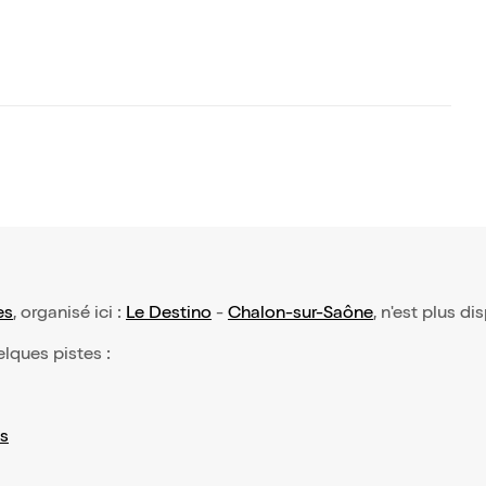
es
, organisé ici :
Le Destino
-
Chalon-sur-Saône
, n'est plus di
elques pistes :
s