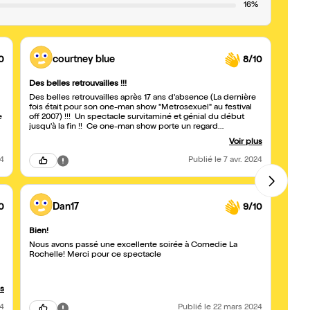
16%
0
courtney blue
8/10
Des belles retrouvailles !!!
Formi
Des belles retrouvailles après 17 ans d'absence (La dernière
Hier soir nous avons pas
fois était pour son one-man show "Metrosexuel" au festival
ingréd
e
off 2007) !!! Un spectacle survitaminé et génial du début
ce qu
jusqu'à la fin !! Ce one-man show porte un regard
rire a
bienveillant et sincère tant sur sa carrière, son enfance que
termi
Voir plus
sur le milieu du showbizz (Y compris de nos jours avec les
bouff
influenceurs et le monde de la télé-réalité). Un pur moment
24
Publié
le 7 avr. 2024
de bonheur, de rigolade et de tendresse auprès des
spectateurs du premier rang. Un gros merci de la part de
Jeanne Mas...
0
Dan17
9/10
Bien!
Titoff
Nous avons passé une excellente soirée à Comedie La
Spect
Rochelle! Merci pour ce spectacle
us
24
Publié
le 22 mars 2024