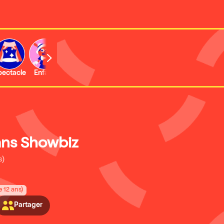
b
pectacle
Enfant
Concert
dans Showbiz
s)
e 12 ans)
Partager