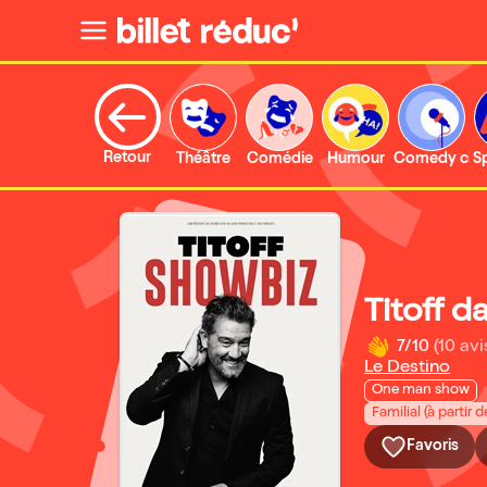
Retour
Théâtre
Comédie
Humour
Comedy clu
S
Titoff 
7/10
(10 avi
Le Destino
One man show
Familial (à partir d
Favoris