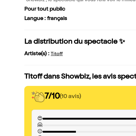
"Showbiz", le spectacle qui vous fera voir le mili
Pour tout public
Langue : français
La distribution du spectacle ✨
Artiste(s) :
Titoff
Titoff dans Showbiz, les avis spec
7/10
(10 avis)
😍
🤗
😐