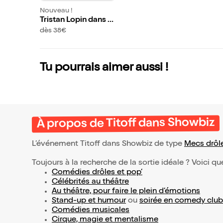
Nouveau !
Tristan Lopin dans P
artez sans moi, je vo
dès 38€
us rejoins
Tu pourrais aimer aussi !
À propos de Titoff dans Showbiz
L’événement Titoff dans Showbiz de type
Mecs drôl
Toujours à la recherche de la sortie idéale ? Voici qu
Comédies drôles et pop’
Célébrités au théâtre
Au théâtre, pour faire le plein d’émotions
Stand-up et humour
ou
soirée en comedy club
Comédies musicales
Cirque, magie et mentalisme