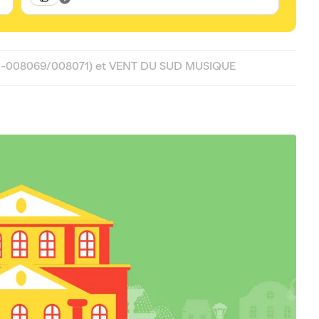
21-008069/008071) et VENT DU SUD MUSIQUE