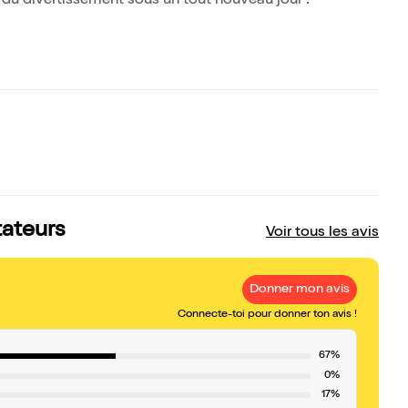
eu du divertissement sous un tout nouveau jour !
tateurs
Voir tous les avis
Donner mon avis
Connecte-toi pour donner ton avis !
67%
0%
17%