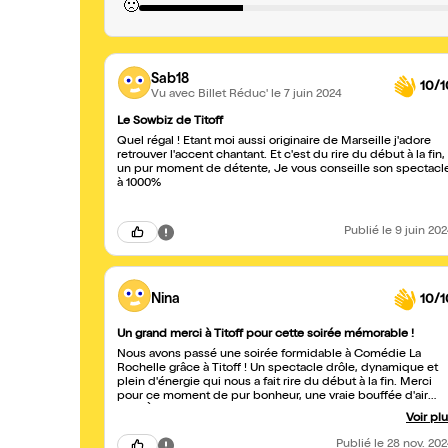
🙁
Sab18
10/1
Vu avec Billet Réduc'
le 7 juin 2024
Le Sowbiz de Titoff
Quel régal ! Étant moi aussi originaire de Marseille j'adore
retrouver l'accent chantant. Et c'est du rire du début à la fin,
un pur moment de détente, Je vous conseille son spectacl
à 1000%
Publié
le 9 juin 20
Nina
10/1
Un grand merci à Titoff pour cette soirée mémorable !
Nous avons passé une soirée formidable à Comédie La
Rochelle grâce à Titoff ! Un spectacle drôle, dynamique et
plein d'énergie qui nous a fait rire du début à la fin. Merci
pour ce moment de pur bonheur, une vraie bouffée d'air
frais. À ne pas manquer !
Voir pl
Publié
le 28 nov. 20