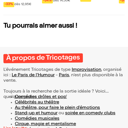
Serré sans sucre
ans 
-34%
dès 14,50€
-38
l'emploi
ans Votre corps m
-33%
dès 12,95€
per
e parle
Tu pourrais aimer aussi !
À propos de Tricotages
L’événement Tricotages de type
Improvisation
, organisé
ici :
Le Paris de l'Humour
-
Paris
, n'est plus disponible à la
vente.
Toujours à la recherche de la sortie idéale ? Voici
quelques pistes :
Comédies drôles et pop’
Célébrités au théâtre
Au théâtre, pour faire le plein d’émotions
Stand-up et humour
ou
soirée en comedy clubs
Comédies musicales
Cirque, magie et mentalisme