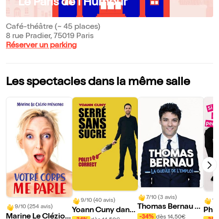
Le Paris de l'Humour
Café-théâtre (~ 45 places)
8 rue Pradier, 75019 Paris
Réserver un parking
Les spectacles dans la même salle
7/10 (3 avis)
9/10 (40 avis)
10/
Thomas Bernau d
9/10 (254 avis)
Yoann Cuny dans
Phil
ans La gueule de
Marine Le Clézio d
-34%
dès 14,50€