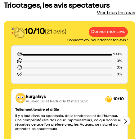
Tricotages, les avis spectateurs
Voir tous les avis
10/10
(21 avis)
Donner mon avis
Connecte-toi pour donner ton avis !
😍
100%
🤗
0%
😐
0%
🙁
0%
Burgalays
10/10
Vu avec Billet Réduc'
le 21 mars 2025
Tellement tendre et drôle
Tr
Il y a tout dans ce spectacle, de la tendresse et de l’humour,
Un
une complicité rare des deux improvisateurs, ce qui donne aux
et
réparties ce que l’on préfère chez les Acteurs, ce naturel qui
attendrit les spectateurs.