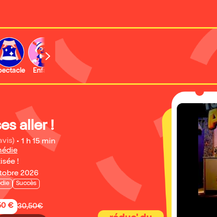
b
pectacle
Enfant
Concert
Activité
Expo et musée
es aller !
avis)
•
1 h 15 min
médie
isée !
ctobre 2026
die
Succès
50 €
30,50€