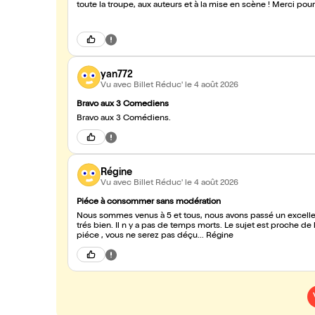
toute la troupe, aux auteurs et à la mise en scène ! Merci 
recommandons cette pièce sans la moindre hésitation !
yan772
Vu avec Billet Réduc'
le 4 août 2026
Bravo aux 3 Comediens
Bravo aux 3 Comédiens.
Régine
Vu avec Billet Réduc'
le 4 août 2026
Piéce à consommer sans modération
Nous sommes venus à 5 et tous, nous avons passé un excellent moment à rire tout au long 
trés bien. Il n y a pas de temps morts. Le sujet est proche de la réalité traité avec
piéce , vous ne serez pas déçu... Régine