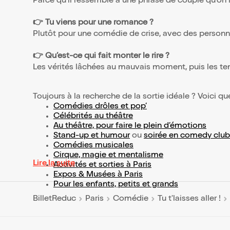
Parce qu’il ressemble à une phrase de couple qu’on
👉 Tu viens pour une romance ?
Plutôt pour une comédie de crise, avec des personna
👉 Qu’est-ce qui fait monter le rire ?
Les vérités lâchées au mauvais moment, puis les tent
Toujours à la recherche de la sortie idéale ? Voici qu
Comédies drôles et pop’
Célébrités au théâtre
Au théâtre, pour faire le plein d’émotions
Stand-up et humour
ou
soirée en comedy club
Comédies musicales
Cirque, magie et mentalisme
Lire la suite
Activités et sorties à Paris
Expos & Musées à Paris
Pour les enfants, petits et grands
BilletReduc
Paris
Comédie
Tu t'laisses aller !