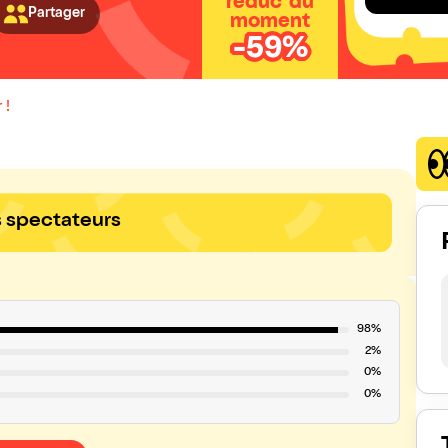
réduc' du
Partager
moment
-59%
 !
s spectateurs
98%
2%
0%
0%