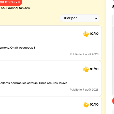
er mon avis
pour donner ton avis !
10/10
alement .On rit beaucoup !
Publié
le 7 août 2026
10/10
cellents comme les acteurs. Rires assurés, bravo
Publié
le 7 août 2026
10/10