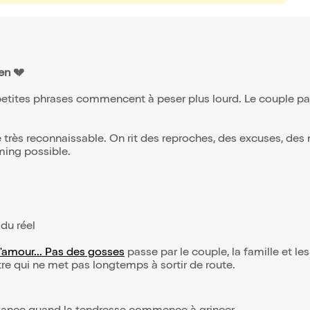
ien 💔
petites phrases commencent à peser plus lourd. Le couple parl
e très reconnaissable. On rit des reproches, des excuses, des
iming possible.
 du réel
l'amour... Pas des gosses
passe par le couple, la famille et 
tre qui ne met pas longtemps à sortir de route.