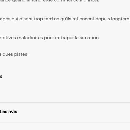
 lance quand la tendresse commence à grincer.
ges qui disent trop tard ce qu’ils retiennent depuis longtem
atives maladroites pour rattraper la situation.
elques pistes :
s
Les avis