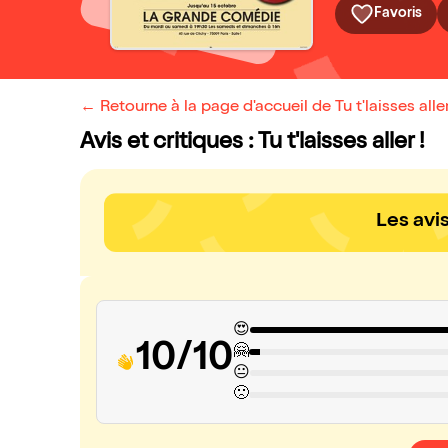
Favoris
← Retourne à la page d'accueil de Tu t'laisses aller
Avis et critiques : Tu t'laisses aller !
Les avi
😍
10/10
🤗
😐
🙁