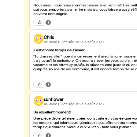
Nous aussi, nous nous sommes laissés aller...en rire!! Très 
qui vous emportera par le rire mais qui vous laissera aussi réf
en votre compagnie.
Chris
Vu avec Billet Réduc'
le 5 août 2026
Il est encore temps de s'aimer
"Tu t’laisses aller" joue dangereusement avec la ligne rouge e
trait jusqu’à la caricature. On pourrait lever les yeux au ciel… 
vacarme et les effets appuyés, la pièce touche juste là où on
qu’après 45 ans de vie commune, il est encore temps de se ch
trop, oui — mais ils y mettent une telle énergie et une vraie
Une comédie qui crie beaucoup… pour dire quelque chose de
sunflower
Vu avec Billet Réduc'
le 5 août 2026
Un excellent moment!
Une pièce drôle tellement bien construite et rythmée que vou
les acteurs, qui talentueux, généreux nous offre un pur moment d' émotions, de joie et de plaisir ! Cela fait vraiment du bien par les
temps qui courent. Merci à eux! Allez y , faite vous plaisir !