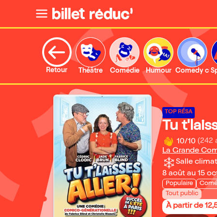
Retour
Théâtre
Comédie
Humour
Comedy clu
S
TOP RÉSA
Tu t'laiss
10/10
(242 
La Grande Co
Salle climat
8 août au 15 o
Populaire
Comé
Tout public
À partir de 12,