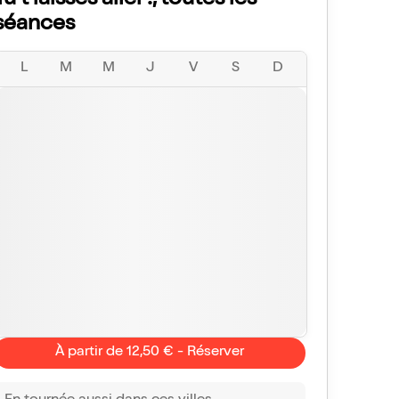
Tu t'laisses aller !, toutes les
séances
L
M
M
J
V
S
D
À partir de 12,50 € - Réserver