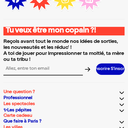
Tu veux être mon copain ?!
Reçois avant tout le monde nos idées de sorties,
les nouveautés et les réduc' !
A toi de jouer pour impressionner ta moitié, ta mère
ou ta tribu !
S’inscrire S’inscrire S’inscrire
Adresse email pour la newsletter
Une question ?
Professionnel
Les spectacles
✨Les pépites
Carte cadeau
Que faire à Paris ?
Les villes