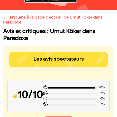
← Retourne à la page d'accueil de Umut Köker dans
Paradoxe
Avis et critiques : Umut Köker dans
Paradoxe
Les avis spectateurs
😍
98%
10/10
🤗
1%
😐
0%
🙁
1%