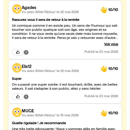
Agades
10/10
Vu avec Billet Réduc'
le 22 mai 2026
Rassurez vous il sera de retour à la rentrée
Un comique comme il en existe peu. Un sens de l'humour qui sait
toucher son public quelque soit son âge, ses origines et sa
condition. Il ne vous reste qu'une seule date mais bonne nouvelle,
il sera de retour à la rentrée. Perso je vais y retourner avec d'autres
amies et amis des son retour. vous n'aurez alors plus d'excuses
Voir plus
sauf si vous n'aimez pas rire ! Merci pour ce moment et à bientôt
l'ami avec ou sans attaché case 😎
Publié
le 23 mai 2026
Elis12
10/10
Vu avec Billet Réduc'
le 22 mai 2026
Super
On a passé une super soirée: il est touchant, drôle, avec de belles
valeurs. Il sait s’adapter à son public, allez y sans hésiter
Publié
le 23 mai 2026
MUGE
10/10
Vu avec Billet Réduc'
le 15 mai 2026
Quelle rigolade ! Je recommande
Une très belle découverte ! Nous y sommes allés en famille avec