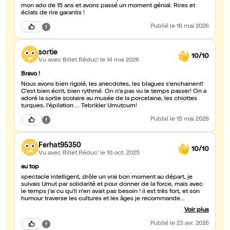
mon ado de 15 ans et avons passé un moment génial. Rires et
éclats de rire garantis !
Publié
le 16 mai 2026
sortie
10/10
Vu avec Billet Réduc'
le 14 mai 2026
Bravo !
Nous avons bien rigolé, les anecdotes, les blagues s'enchainent!
C'est bien écrit, bien rythmé. On n'a pas vu le temps passer! On a
adoré la sortie scolaire au musée de la porcelaine, les chiottes
turques, l'épilation ... Tebrikler Umutcum!
Publié
le 15 mai 2026
Ferhat95350
10/10
Vu avec Billet Réduc'
le 10 oct. 2025
au top
spectacle intelligent, drôle un vrai bon moment au départ, je
suivais Umut par solidarité et pour donner de la force, mais avec
le temps j'ai cu qu'il n'en avait pas besoin ! il est très fort, et son
humour traverse les cultures et les âges je recommande
vivement!
Voir plus
Publié
le 23 avr. 2026