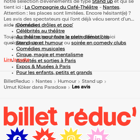
notre sélection d’événements de type
Stand up
et qui se
tient ici :
La Compagnie du Café-Théâtre
-
Nantes
.
Attention : les places sont limitées. Encore hésitant(e) ?
Les avis des spectateurs qui l'ont déjà vécu seront d'une
aide précieuse !
Comédies drôles et pop’
Célébrités au théâtre
Toujours à la recherche de la sortie idéale ? Voici
Au théâtre, pour faire le plein d’émotions
quelques pistes :
Stand-up et humour
ou
soirée en comedy clubs
Comédies musicales
Cirque, magie et mentalisme
Lire la suite
Activités et sorties à Paris
Expos & Musées à Paris
Pour les enfants, petits et grands
BilletReduc
Nantes
Humour
Stand up
Les avis
Umut Köker dans Paradoxe