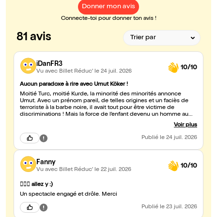
Donner mon avis
Connecte-toi pour donner ton avis !
81 avis
iDanFR3
10/10
Vu avec Billet Réduc'
le 24 juil. 2026
Aucun paradoxe à rire avec Umut Köker !
Moitié Turc, moitié Kurde, la minorité des minorités annonce
Umut. Avec un prénom pareil, de telles origines et un faciès de
terroriste à la barbe noire, il avait tout pour être victime de
discriminations ! Mais la force de l’enfant devenu un homme au
cœur tendre c’est de déconstruire les clichés avec un humour
Voir plus
féroce qui fait mouche à tous les coups. C’est une belle leçon de
tolérance que nous livre l’artiste en se riant de ses propres
Publié
le 24 juil. 2026
stéréotypes. Que sa voix soit entendue (et merci aussi pour la
leçon du rasage intime ??). A l’heure du racisme trop souvent
décomplexé que l’on entend sur certains plateaux télé, Umut
Fanny
Köker fait du bien !
10/10
Vu avec Billet Réduc'
le 22 juil. 2026
👍🏼😁 allez y :)
Un spectacle engagé et drôle. Merci
Publié
le 23 juil. 2026