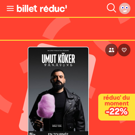
réduc' du
moment
-22%