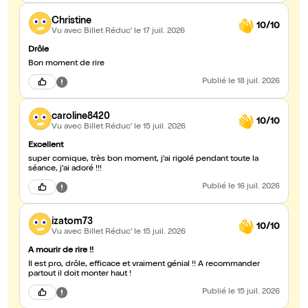
Christine
10/10
Vu avec Billet Réduc'
le 17 juil. 2026
Drôle
Bon moment de rire
Publié
le 18 juil. 2026
caroline8420
10/10
Vu avec Billet Réduc'
le 15 juil. 2026
Excellent
super comique, très bon moment, j'ai rigolé pendant toute la
séance, j'ai adoré !!!
Publié
le 16 juil. 2026
izatom73
10/10
Vu avec Billet Réduc'
le 15 juil. 2026
A mourir de rire !!
Il est pro, drôle, efficace et vraiment génial !! A recommander
partout il doit monter haut !
Publié
le 15 juil. 2026