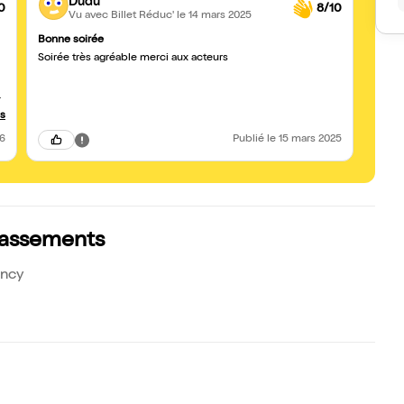
Dudu
0
8/10
Vu avec Billet Réduc'
le 14 mars 2025
Bonne soirée
Pièce 
Soirée très agréable merci aux acteurs
Pièce
reco
us
26
Publié
le 15 mars 2025
classements
ancy