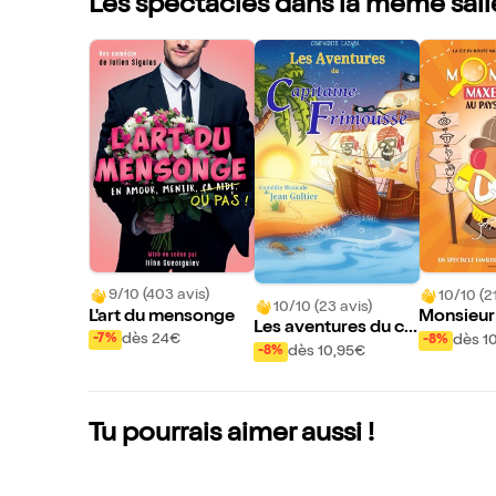
Les spectacles dans la même sall
9/10 (403 avis)
10/10 (21
10/10 (23 avis)
L'art du mensonge
Monsieur
Les aventures du ca
au pays d
dès 24€
dès 1
-7%
-8%
pitaine Frimousse
dès 10,95€
-8%
Tu pourrais aimer aussi !