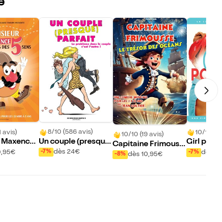
e
8/10 (586 avis)
 avis)
10/10 (21
10/10 (19 avis)
Un couple (presque)
 Maxence
Girl powe
Capitaine Frimouss
parfait
es 5 sens
dès 24€
0,95€
dès 2
-7%
-7%
e et le trésor des oc
dès 10,95€
-8%
éans