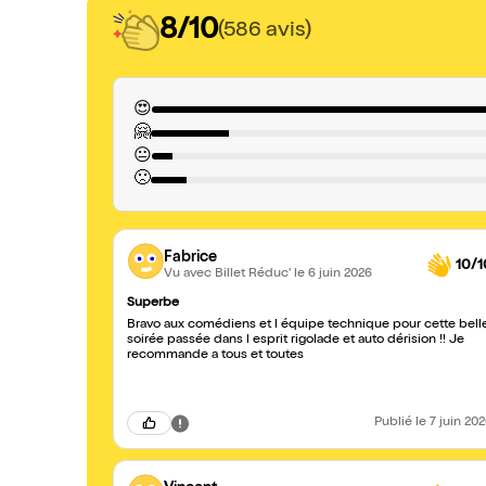
8/10
(586 avis)
😍
🤗
😐
🙁
Fabrice
10/1
Vu avec Billet Réduc'
le 6 juin 2026
Superbe
Bravo aux comédiens et l équipe technique pour cette bell
soirée passée dans l esprit rigolade et auto dérision !! Je
recommande a tous et toutes
Publié
le 7 juin 20