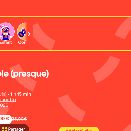
Enfant
Concert
Expo et musée
le (presque)
vis)
•
1 h 15 min
Foucotte
2026
,00 €
26,00€
Partager