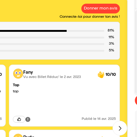
Donner mon avis
Connecte-toi pour donner ton avis !
81%
11%
3%
5%
Fany
0
10/10
Vu avec Billet Réduc'
le 2 avr. 2023
Top
Un b
e
top
Une p
une t
26
Publié
le 14 avr. 2025