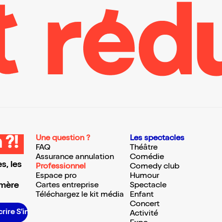
Une question ?
Les spectacles
 ?!
FAQ
Théâtre
Assurance annulation
Comédie
s, les
Professionnel
Comedy club
Espace pro
Humour
 mère
Cartes entreprise
Spectacle
Téléchargez le kit média
Enfant
Concert
S’inscrire S’inscrire S’inscrire S’inscrire S’inscrire S’inscrire S’inscrire S’inscrire S’inscrire S’inscrire S’inscrire
Activité