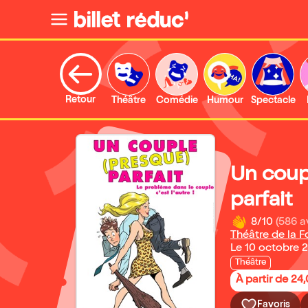
Retour
Théâtre
Comédie
Humour
Spectacle
Un coup
parfait
8/10
(586 a
Théâtre de la 
Le 10 octobre 
Théâtre
À partir de 24
Favoris