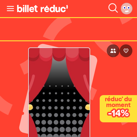
réduc' du
moment
-14%