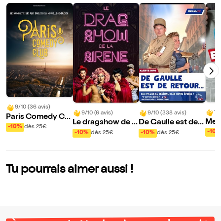
9/10 (36 avis)
10
9/10 (6 avis)
9/10 (338 avis)
Paris Comedy Clu
Mes 
Le dragshow de la
De Gaulle est de r
b
-10%
dès 25€
mou
sirène : La sirène à
etour
-10
-10%
dès 25€
-10%
dès 25€
rde
barbe
Tu pourrais aimer aussi !