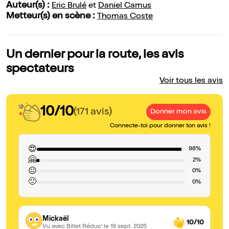
Auteur(s) :
Eric Brulé
et
Daniel Camus
Metteur(s) en scène :
Thomas Coste
Un dernier pour la route, les avis
spectateurs
Voir tous les avis
10/10
(171 avis)
Donner mon avis
Connecte-toi pour donner ton avis !
😍
98%
🤗
2%
😐
0%
🙁
0%
Mickaël
10/10
Vu avec Billet Réduc'
le 19 sept. 2025