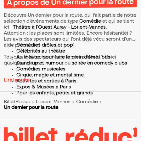
À propos de Un dernier pour la route
Découvre Un dernier pour la route, qui fait partie de notre
sélection d’événements de type
Comédie
et qui se tient
ici :
Théâtre à l'Ouest Auray
-
Lorient-Vannes
.
Attention : les places sont limitées. Encore hésitant(e) ?
Les avis des spectateurs qui l'ont déjà vécu seront d'une
aide précieuse !
Comédies drôles et pop’
Célébrités au théâtre
Toujours à la recherche de la sortie idéale ? Voici
Au théâtre, pour faire le plein d’émotions
quelques pistes :
Stand-up et humour
ou
soirée en comedy clubs
Comédies musicales
Cirque, magie et mentalisme
Lire la suite
Activités et sorties à Paris
Expos & Musées à Paris
Pour les enfants, petits et grands
BilletReduc
Lorient-Vannes
Comédie
Un dernier pour la route