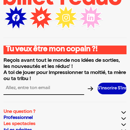
Tu veux être mon copain ?!
Reçois avant tout le monde nos idées de sorties,
les nouveautés et les réduc' !
A toi de jouer pour impressionner ta moitié, ta mère
ou ta tribu !
S’inscrire S’inscrire S’ins
Adresse email pour la newsletter
Une question ?
Professionnel
Les spectacles