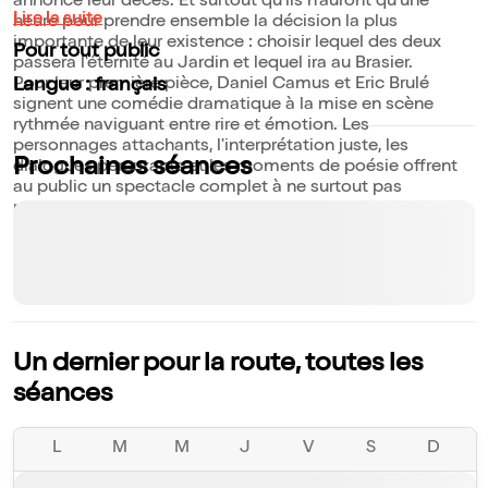
annonce leur décès. Et surtout qu'ils n'auront qu'une
Lire la suite
heure pour prendre ensemble la décision la plus
importante de leur existence : choisir lequel des deux
Pour tout public
passera l'éternité au Jardin et lequel ira au Brasier.
Pour leur première pièce, Daniel Camus et Eric Brulé
Langue : français
signent une comédie dramatique à la mise en scène
rythmée naviguant entre rire et émotion. Les
personnages attachants, l'interprétation juste, les
Prochaines séances
dialogues percutants et les moments de poésie offrent
au public un spectacle complet à ne surtout pas
manquer.
Un dernier pour la route, toutes les
séances
L
M
M
J
V
S
D