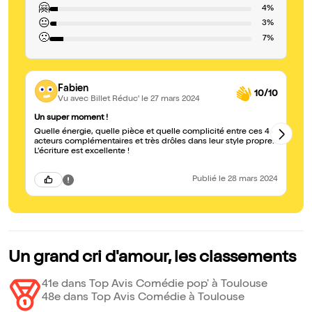
🤗
4%
😐
3%
🙁
7%
Fabien
10/10
Vu avec Billet Réduc'
le 27 mars 2024
Un super moment !
Un
Quelle énergie, quelle pièce et quelle complicité entre ces 4
Un
acteurs complémentaires et très drôles dans leur style propre.
en
L'écriture est excellente !
fo
vo
Publié
le 28 mars 2024
Un grand cri d'amour, les classements
41e dans Top Avis Comédie pop' à Toulouse
48e dans Top Avis Comédie à Toulouse