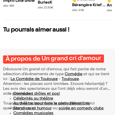
9/10 (43 avis)
Impro Late Show
10
BurlesK
Bérengère Krief d
Ant
dès 18€
dès 27,50€
ans Sexe
dan
dès 33€
dès 2
ent 
Tu pourrais aimer aussi !
À propos de Un grand cri d'amour
Découvre Un grand cri d'amour, qui fait partie de notre
sélection d’événements de type
Comédie
et qui se tient
ici :
La Comédie de Toulouse
-
Toulouse
.
Attention : les places sont limitées. Encore hésitant(e) ?
Les avis des spectateurs qui l'ont déjà vécu seront d'une
aide précieuse !
Comédies drôles et pop’
Célébrités au théâtre
Toujours à la recherche de la sortie idéale ? Voici
Au théâtre, pour faire le plein d’émotions
quelques pistes :
Stand-up et humour
ou
soirée en comedy clubs
Comédies musicales