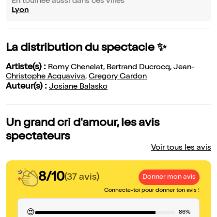
En tournée aussi dans ces villes
Lyon
La distribution du spectacle ✨
Artiste(s) :
Romy Chenelat
,
Bertrand Ducrocq
,
Jean-
Christophe Acquaviva
,
Gregory Gardon
Auteur(s) :
Josiane Balasko
Un grand cri d'amour, les avis
spectateurs
Voir tous les avis
8/10
(37 avis)
Donner mon avis
Connecte-toi pour donner ton avis !
😍
86%