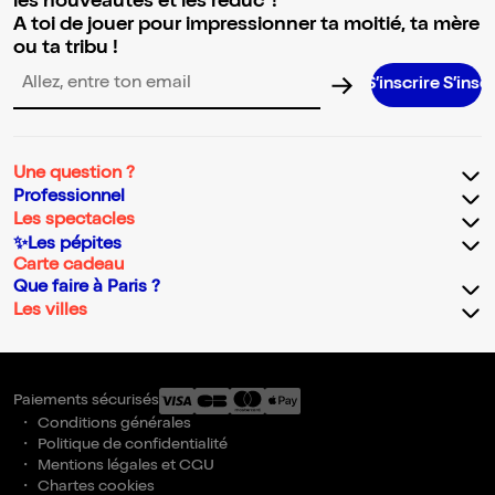
les nouveautés et les réduc' !
A toi de jouer pour impressionner ta moitié, ta mère
ou ta tribu !
S’inscrire S’inscrire S’inscr
Adresse email pour la newsletter
Une question ?
Professionnel
Les spectacles
✨Les pépites
Carte cadeau
Que faire à Paris ?
Les villes
Paiements sécurisés
Conditions générales
Politique de confidentialité
Mentions légales et CGU
Chartes cookies