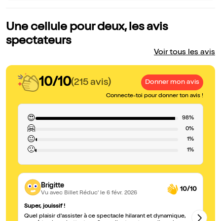
Une cellule pour deux, les avis
spectateurs
Voir tous les avis
10/10
(215 avis)
Donner mon avis
Connecte-toi pour donner ton avis !
😍
98%
🤗
0%
😐
1%
🙁
1%
Brigitte
10/10
Vu avec Billet Réduc'
le 6 févr. 2026
Super, jouissif !
Le
Quel plaisir d'assister à ce spectacle hilarant et dynamique,
Un