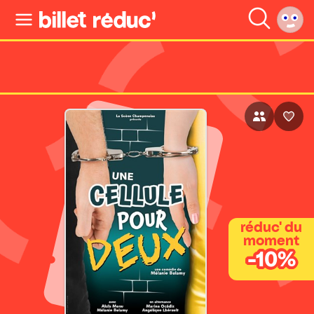
réduc' du
moment
-10%