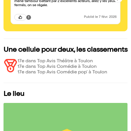
mené tambour battant par 2 excellents acteurs, allez y les yeux
bo
fermés, on se régale.
Publié
le 7 févr. 2026
Une cellule pour deux, les classements
17e dans Top Avis Théâtre à Toulon
17e dans Top Avis Comédie à Toulon
17e dans Top Avis Comédie pop' à Toulon
Le lieu