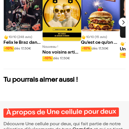
10/10 (248 avis)
10/10 (15 avis)
Felix le Braz dans
Qu'est ce qu'on bo
10
Nouveau !
Flashback 90's
uffe ?
Une 
-10%
dès 17,50€
-10%
dès 17,50€
Nos voisins artific
eux
-10
iels
-10%
dès 17,50€
Tu pourrais aimer aussi !
À propos de Une cellule pour deux
Découvre Une cellule pour deux, qui fait partie de notre