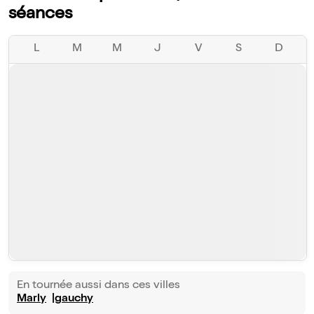
séances
L
M
M
J
V
S
D
En tournée aussi dans ces villes
Marly
gauchy