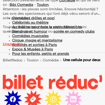
sélection d’événements de type
Comédie
et qui se tient
ici :
Bibi Comedia
-
Toulon
.
Attention : les places sont limitées. Encore hésitant(e) ?
Les avis des spectateurs qui l'ont déjà vécu seront d'une
aide précieuse !
Comédies drôles et pop’
Célébrités au théâtre
Toujours à la recherche de la sortie idéale ? Voici
Au théâtre, pour faire le plein d’émotions
quelques pistes :
Stand-up et humour
ou
soirée en comedy clubs
Comédies musicales
Cirque, magie et mentalisme
Lire la suite
Activités et sorties à Paris
Expos & Musées à Paris
Pour les enfants, petits et grands
Une cellule pour deux
BilletReduc
Toulon
Comédie