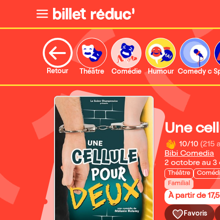
Retour
Théâtre
Comédie
Humour
Comedy clu
S
Une cel
10/10
(215 
Bibi Comedia
2 octobre au 3
Théâtre
Coméd
Familial
À partir de 17,
Favoris