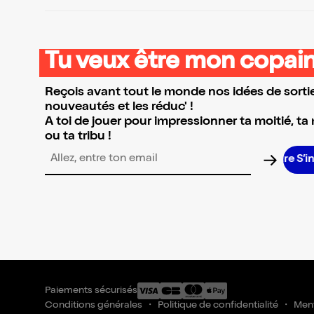
Tu veux être mon copain
Reçois avant tout le monde nos idées de sortie
nouveautés et les réduc' !
A toi de jouer pour impressionner ta moitié, ta
ou ta tribu !
S’i
Adresse email pour la newsletter
Paiements sécurisés
Conditions générales
Politique de confidentialité
Ment