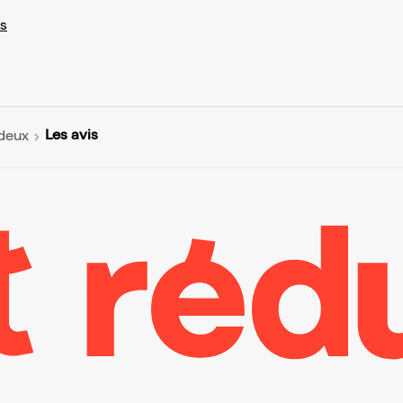
s
Les avis
 deux