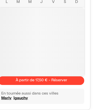
L
M
M
J
V
S
D
À partir de 17,50 € - Réserver
En tournée aussi dans ces villes
Marly
gauchy