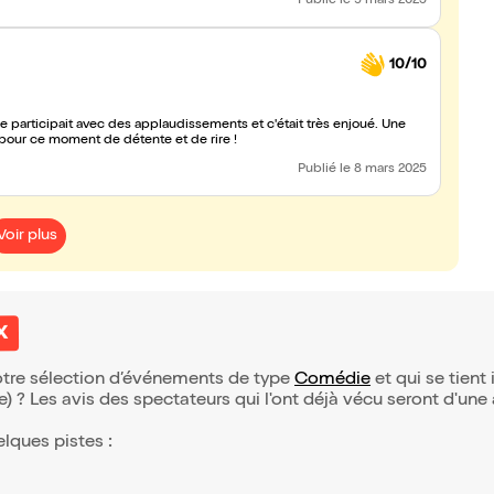
Publié
le 9 mars 2025
10/10
alle participait avec des applaudissements et c'était très enjoué. Une
pour ce moment de détente et de rire !
Publié
le 8 mars 2025
Voir plus
x
notre sélection d’événements de type
Comédie
et qui se tient i
(e) ? Les avis des spectateurs qui l'ont déjà vécu seront d'une
elques pistes :