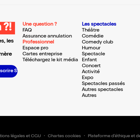
Une question ?
Les spectacles
 ?!
FAQ
Théâtre
Assurance annulation
Comédie
s, les
Professionnel
Comedy club
Espace pro
Humour
 mère
Cartes entreprise
Spectacle
Téléchargez le kit média
Enfant
Concert
nscrire S’inscrire S’inscrire S’inscrire S’inscrire S’inscrire S’inscrire S’inscrire S’inscrire S’inscrire S’inscrire S’inscrire
Activité
Expo
Spectacles passés
Autres spectacles
Autres
ions légales et CGU
Chartes cookies
Plateforme d'éthique et d