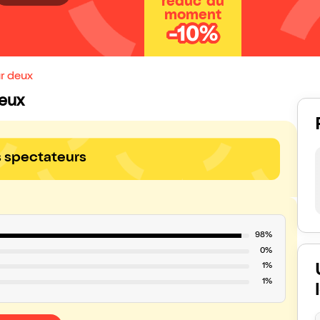
réduc' du
moment
-10%
ur deux
deux
s spectateurs
98%
0%
1%
1%