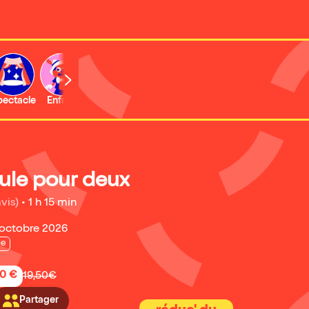
b
pectacle
Enfant
Concert
lule pour deux
avis)
•
1 h 15 min
 octobre 2026
ie
50 €
19,50€
Partager