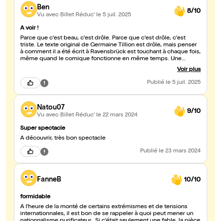
Ben
8/10
Vu avec Billet Réduc'
le 5 juil. 2025
A voir !
Parce que c'est beau, c'est drôle. Parce que c'est drôle, c'est
triste. Le texte original de Germaine Tillion est drôle, mais penser
à comment il a été écrit à Ravensbrück est touchant à chaque fois,
même quand le comique fonctionne en même temps. Une
mention obligée pour la musique, et donc pour le chant : elle est
Voir plus
très réussie !
Publié
le 5 juil. 2025
Natou07
9/10
Vu avec Billet Réduc'
le 22 mars 2024
Super spectacle
À découvrir, très bon spectacle
Publié
le 23 mars 2024
FanneB
10/10
formidable
A l'heure de la monté de certains extrémismes et de tensions
internationnales, il est bon de se rappeler à quoi peut mener un