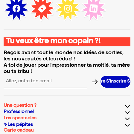
Tu veux être mon copain ?!
Reçois avant tout le monde nos idées de sorties,
les nouveautés et les réduc' !
A toi de jouer pour impressionner ta moitié, ta mère
ou ta tribu !
S’inscrire S’insc
Adresse email pour la newsletter
Une question ?
Professionnel
Les spectacles
✨Les pépites
Carte cadeau