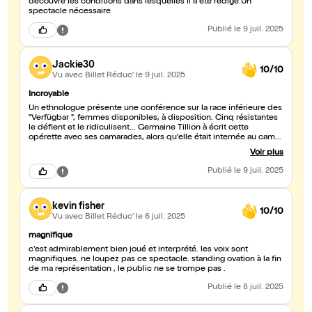
découvre les conditions dans lesquelles il a été rédigé.Un
spectacle nécessaire
Publié
le 9 juil. 2025
Jackie30
10/10
Vu avec Billet Réduc'
le 9 juil. 2025
Incroyable
Un ethnologue présente une conférence sur la race inférieure des
"Verfügbar ", femmes disponibles, à disposition. Cinq résistantes
le défient et le ridiculisent... Germaine Tillion à écrit cette
opérette avec ses camarades, alors qu'elle était internée au camp
de Ravensbrück. Elle voulait défier le mal par le rire, et c'est réussi
Voir plus
! La mise en scène, l'interprétation, le chant en font un spectacle
magnifique, à la fois drôle et horrible. Un chef d'oeuvre d'humour
Publié
le 9 juil. 2025
noir à voir absolument en ces temps où l'extrême droite
progresse un peu partout.
kevin fisher
10/10
Vu avec Billet Réduc'
le 6 juil. 2025
magnifique
c'est admirablement bien joué et interprété. les voix sont
magnifiques. ne loupez pas ce spectacle. standing ovation à la fin
de ma représentation , le public ne se trompe pas .
Publié
le 8 juil. 2025