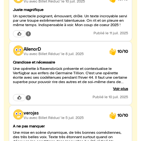
Vu avec Billet Réduc'
le 10 juil. 2025
Juste magnifique
Un spectacle poignant, émouvant, drôle. Un texte incroyable servi
par une troupe extrêmement talentueuse. On rit et on pleure en
même temps. Indispensable à voir. Mon coup de coeur 2025 !
Publié
le 11 juil. 2025
AlienorD
10/10
Vu avec Billet Réduc'
le 8 juil. 2025
Grandiose et nécessaire
Une opérette à Ravensbrück présente et contextualise le
Verfügbar aux enfers de Germaine Tillion. C'est une opérette
écrite avec ses codétenues pendant l'hiver 44. Il faut une certaine
superbe pour pouvoir rire des autres et de soi-même dans de
telles circonstances, et en cela toute l'oeuvre est un pied de nez
Voir plus
au nazisme et à ses sbires. Mais surtout, c'est drôle et c'est
terrible, c'est merveilleusement porté par les comédiennes et
Publié
le 10 juil. 2025
comédiens, c'est chanté, dansé, mis en scène d'une manière
admirable. Je ne vois pas comment on pourrait mieux rendre ce
texte. A ce jour mon meilleur moment du festival Off 2025
verojas
10/10
Vu avec Billet Réduc'
le 5 juil. 2025
A ne pas manquer
Une mise en scène dynamique, de très bonnes comédiennes,
des très belles voix. Texte très étonnant surtout quand on