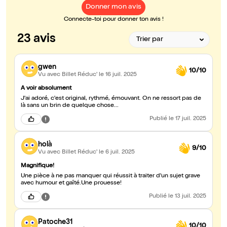
Donner mon avis
Connecte-toi pour donner ton avis !
23 avis
gwen
10/10
Vu avec Billet Réduc'
le 16 juil. 2025
A voir absolument
J'ai adoré, c'est original, rythmé, émouvant. On ne ressort pas de
là sans un brin de quelque chose...
Publié
le 17 juil. 2025
holà
9/10
Vu avec Billet Réduc'
le 6 juil. 2025
Magnifique!
Une pièce à ne pas manquer qui réussit à traiter d'un sujet grave
avec humour et gaîté.Une prouesse!
Publié
le 13 juil. 2025
Patoche31
10/10