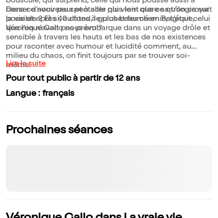
bouscule, qui surprend, celle qui nous pousse aussi à
cesser d’avoir peur et à aller plus loin que ce qu’on croyait
Dans ce nouveau spectacle qui vient clore sa trilogie sur
possible ? Et si, au fond, le plus beau chemin, c’était celui
la vie et après 40 dates à guichet fermé en Belgique,
que l’on n’avait pas prévu ?
Véronique Gallo nous embarque dans un voyage drôle et
sensible à travers les hauts et les bas de nos existences
pour raconter avec humour et lucidité comment, au
milieu du chaos, on finit toujours par se trouver soi-
Lire la suite
même.
Pour tout public à partir de 12 ans
Langue : français
Prochaines séances