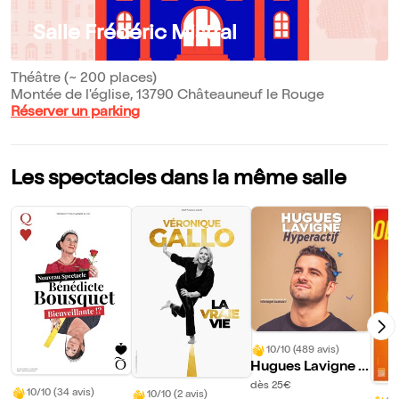
Salle Frédéric Mistral
Théâtre (~ 200 places)
Montée de l'église, 13790 Châteauneuf le Rouge
Réserver un parking
Les spectacles dans la même salle
10/10 (489 avis)
Hugues Lavigne d
ans Hyperactif
dès 25€
10/10 (34 avis)
10/10 (2 avis)