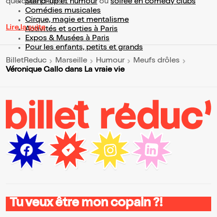
quelques pistes :
Stand-up et humour
ou
soirée en comedy clubs
Comédies musicales
Cirque, magie et mentalisme
Lire la suite
Activités et sorties à Paris
Expos & Musées à Paris
Pour les enfants, petits et grands
BilletReduc
Marseille
Humour
Meufs drôles
Véronique Gallo dans La vraie vie
Tu veux être mon copain ?!