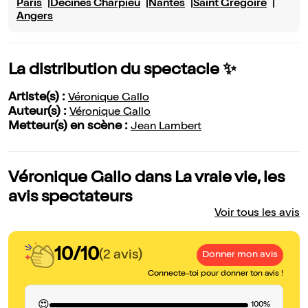
Paris
Décines Charpieu
Nantes
Saint Grégoire
Angers
La distribution du spectacle ✨
Artiste(s) :
Véronique Gallo
Auteur(s) :
Véronique Gallo
Metteur(s) en scène :
Jean Lambert
Véronique Gallo dans La vraie vie, les
avis spectateurs
Voir tous les avis
10/10
(2 avis)
Donner mon avis
Connecte-toi pour donner ton avis !
😍
100%