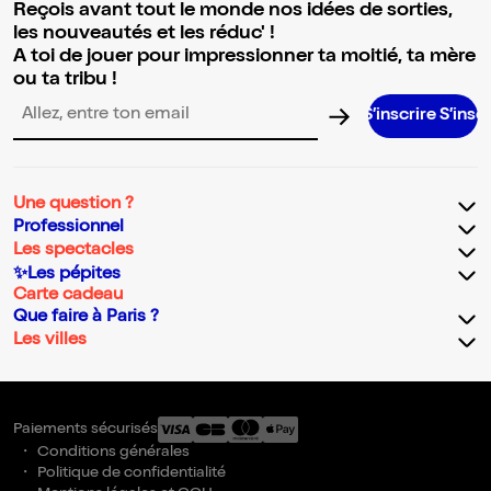
Reçois avant tout le monde nos idées de sorties,
les nouveautés et les réduc' !
A toi de jouer pour impressionner ta moitié, ta mère
ou ta tribu !
S’inscrire S’inscrire S’insc
Adresse email pour la newsletter
Une question ?
Professionnel
Les spectacles
✨Les pépites
Carte cadeau
Que faire à Paris ?
Les villes
Paiements sécurisés
Conditions générales
Politique de confidentialité