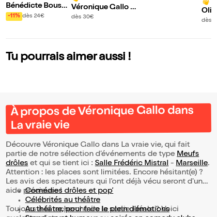
10
Bénédicte Bousqu
Véronique Gallo d
Oliv
et dans Bienveilla
ans La vraie vie
-11%
dès 24€
dès 30€
Oui,
dès 
nte !?
Tu pourrais aimer aussi !
À propos de Véronique Gallo dans
La vraie vie
Découvre Véronique Gallo dans La vraie vie, qui fait
partie de notre sélection d’événements de type
Meufs
drôles
et qui se tient ici :
Salle Frédéric Mistral
-
Marseille
.
Attention : les places sont limitées. Encore hésitant(e) ?
Les avis des spectateurs qui l'ont déjà vécu seront d'une
aide précieuse !
Comédies drôles et pop’
Célébrités au théâtre
Toujours à la recherche de la sortie idéale ? Voici
Au théâtre, pour faire le plein d’émotions