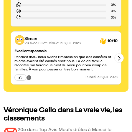
🤗
0%
😐
0%
🙁
0%
Sliman
10/10
Vu avec Billet Réduc'
le 6 juil. 2026
Excellent spectacle
Pe
Pendant 1h30, nous avions l’impression que des caméras et
Dr
micros avaient été cachés chez nous. La vie de famille
en
racontée par Véronique c’est du vécu pour beaucoup de
ob
familles. À voir pour passer un très bon moment.
Publié
le 6 juil. 2026
Véronique Gallo dans La vraie vie, les
classements
20e dans Top Avis Meufs drôles à Marseille