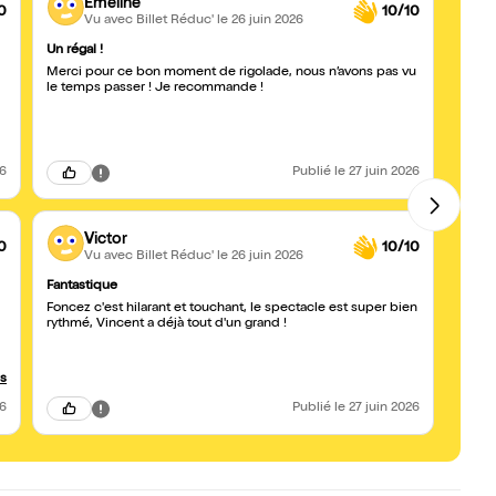
Emeline
0
10/10
Vu avec Billet Réduc'
le 26 juin 2026
Un régal !
Allez l
Merci pour ce bon moment de rigolade, nous n’avons pas vu
Vincen
le temps passer ! Je recommande !
c'étai
est hilarant.
assur
26
Publié
le 27 juin 2026
Victor
0
10/10
Vu avec Billet Réduc'
le 26 juin 2026
Fantastique
BRAV
Foncez c'est hilarant et touchant, le spectacle est super bien
Un gra
rythmé, Vincent a déjà tout d'un grand !
prouve
entièr
touch
us
26
Publié
le 27 juin 2026