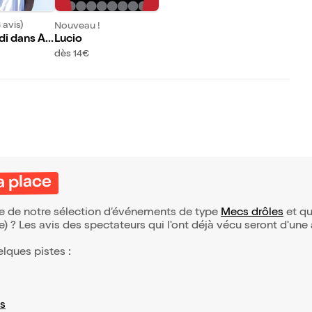
 avis)
Nouveau !
di dans À
Lucio
dès 14€
a place
tie de notre sélection d’événements de type
Mecs drôles
et qui
(e) ? Les avis des spectateurs qui l'ont déjà vécu seront d'une
elques pistes :
s