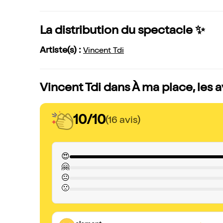
La distribution du spectacle ✨
Artiste(s) :
Vincent Tdi
Vincent Tdi dans À ma place, les 
10/10
(16 avis)
😍
🤗
😐
🙁