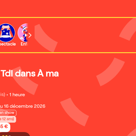
b
pectacle
Enfant
Concert
Activité
 Tdi dans À ma
is)
•
1 heure
au 16 décembre 2026
an show
e 12 ans)
45 €