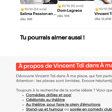
10/10 (10 avis)
10/10 (16
10/10 (33 avis)
Dom Lagreca
Vincent T
Salima Passion en r
dès 15€
ma place
odage
dès 12,45€
dès 16€
Tu pourrais aimer aussi !
À propos de Vincent Tdi dans À m
Découvre Vincent Tdi dans À ma place, qui fait par
Attention : les places sont limitées. Encore hésitant
Toujours à la recherche de la sortie idéale ? Voici qu
Comédies drôles et pop’
Célébrités au théâtre
Au théâtre, pour faire le plein d’émotions
Stand-up et humour
ou
soirée en comedy club