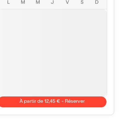
L
M
M
J
V
S
D
À partir de 12,45 € - Réserver