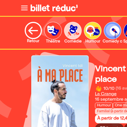
Retour
Théâtre
Comédie
Humour
Comedy clu
S
Vincent
place
10/10
(16 av
La Grange
16 septembre 
Humour
One m
Familial (à partir d
À partir de 12,