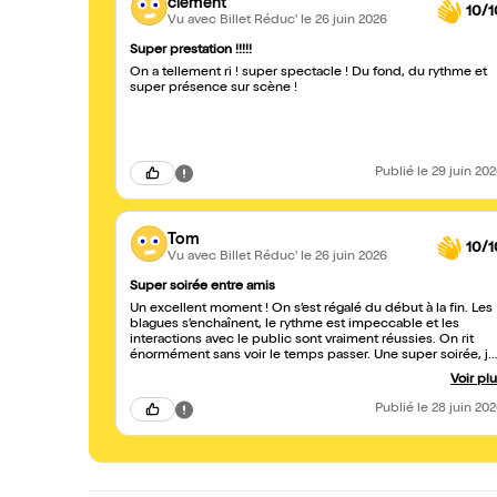
clement
10/1
Vu avec Billet Réduc'
le 26 juin 2026
Super prestation !!!!!
On a tellement ri ! super spectacle ! Du fond, du rythme et
super présence sur scène !
Publié
le 29 juin 20
Tom
10/1
Vu avec Billet Réduc'
le 26 juin 2026
Super soirée entre amis
Un excellent moment ! On s’est régalé du début à la fin. Les
blagues s’enchaînent, le rythme est impeccable et les
interactions avec le public sont vraiment réussies. On rit
énormément sans voir le temps passer. Une super soirée, je
recommande sans hésiter !
Voir pl
Publié
le 28 juin 20