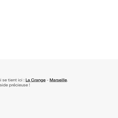
 se tient ici :
La Grange
-
Marseille
.
 aide précieuse !