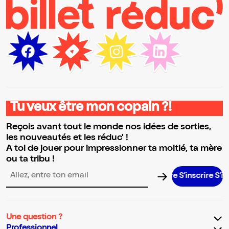
Tu veux être mon copain ?!
Reçois avant tout le monde nos idées de sorties,
les nouveautés et les réduc' !
A toi de jouer pour impressionner ta moitié, ta mère
ou ta tribu !
S’inscrire S’inscrir
Adresse email pour la newsletter
Une question ?
Professionnel