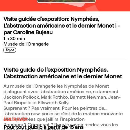
Visite guidée d'exposition: Nymphéas,
L'abstraction américaine et le dernier Monet | -
par Caroline Bujeau
1 h 30 min
Musée de l'Orangerie
Expo
Visite guide de l'exposition Nymphéas.
L'abstraction américaine et le dernier Monet
Au musée de l'Orangerie les Nymphéas de Monet
dialoguent avec l'abstraction américaine, notamment
Jackson Pollock, Mark Rothko, Barnett Newman, Jean-
Paul Riopelle et Ellsworth Kelly.
Surprenant ? Pas vraiment. Pour les peintres de
l'abstraction new-yorkaise c'est de la matrice mouvante
Lire la suite
des Nymphéas que jaillira l'inspiration.
Pourquoi ? Comment ? Pour le savoir rendez-vous les
Pour tout public à partir de 15 ans