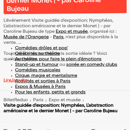
dernier Monet | - par Caroline
Bujeau
L’événement Visite guidée d'exposition: Nymphéas,
L'abstraction américaine et le dernier Monet | - par
Caroline Bujeau de type
Expo et musée
, organisé ici :
Musée de l'Orangerie
-
Paris
, n'est plus disponible à la
vente.
Comédies drôles et pop’
Toujours à la recherche de la sortie idéale ? Voici
Célébrités au théâtre
quelques pistes :
Au théâtre, pour faire le plein d’émotions
Stand-up et humour
ou
soirée en comedy clubs
Comédies musicales
Cirque, magie et mentalisme
Lire la suite
Activités et sorties à Paris
Expos & Musées à Paris
Pour les enfants, petits et grands
BilletReduc
Paris
Expo et musée
Visite guidée d'exposition: Nymphéas, L'abstraction
américaine et le dernier Monet | - par Caroline Bujeau