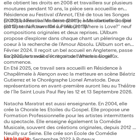
elle obtient les droits en 2008 et travaillera sur plusieurs
moutures pendant 10 ans, la pièce sera accueillie en
Résidence au Festival d'Annot, l'Eté de tous les Songes
(2010), au Festival en Seine (2011) , à Maisoncelle en Brie
En 2018, Natacha Maratrat dont le nom d'artiste Gospel
(2012) et au Forum 104 à Paris (2018).
est Sister Nat travaille sur l'Album "Where is Love?" neuf
compositions originales et deux reprises. L'Album
propose d'explorer dans chaque chant un pèlerinage du
coeur à la recherche de l'Amour Absolu. L'Album sort en
Février 2024. Il reçoit un bel accueil en Angleterre, passe
sur plusieurs radios et reçoit des articles élogieux.
En 2020, le travail d'écriture sur "Where is Love?"
commence.
En Eté 2025, ce travail sera accueilli en Résidence à
Chapêlmele à Alençon avec la metteure en scène Béatriz
Gutierrez et le Chorégraphe Lionel Amatode. Deux
représentations en avant-première auront lieu au Théâtre
de l'île Saint Louis Paul Rey les 12 et 13 Septembre 2026.
Natacha Maratrat est aussi enseignante. En 2004, elle
crée la Chorale les Etoiles du Gospel. Elle propose une
Formation Professionnelle pour les artistes intermittents
du spectacle. Elle enseigne également la Comédie
Musicale, souvent des créations originales, depuis 2012 à
Neuilly sur Seine. Elle crée son Ecole de Comédie
Lire la suite