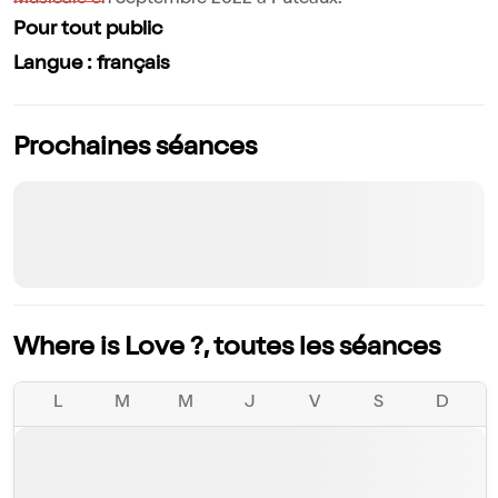
Musicale en Septembre 2022 à Puteaux.
Pour tout public
Langue : français
Prochaines séances
Where is Love ?, toutes les séances
L
M
M
J
V
S
D