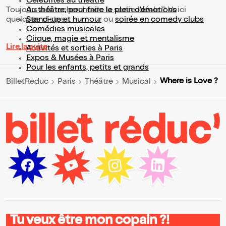
Célébrités au théâtre
Toujours à la recherche de la sortie idéale ? Voici
Au théâtre, pour faire le plein d’émotions
quelques pistes :
Stand-up et humour
ou
soirée en comedy clubs
Comédies musicales
Cirque, magie et mentalisme
Lire la suite
Activités et sorties à Paris
Expos & Musées à Paris
Pour les enfants, petits et grands
Where is Love ?
BilletReduc
Paris
Théâtre
Musical
Tu veux être mon copain ?!