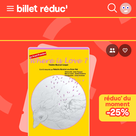
réduc' du
moment
-25%