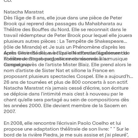
CD.
Natacha Maratrat
Dès l'âge de 8 ans, elle joue dans une pièce de Peter
Brook qui reprend des passages du Mahabharata au
Théâtre des Bouffes du Nord. Elle se reconnait dans le
travail rédempteur de Peter Brook pour lequel elle jouera
plusieurs autres pièces : La Tempête de Shakespeare
(rôle de Miranda) et Je suis un Phénomène d'après les
écrits Oliver Sacks, avec qui elle effectue également de
Après avoir été élève à l'Ecole Nationale Supérieure du
nombreux stages professionnels réservés à sa
Théâtre de Strasbourg, elle se consacrera à la musique
compagnie.
Gospel auprès de l'artiste Mister Blaiz. Elle prend alors le
nom d'artiste de Sister Nat et sillone la France en
proposant plusieurs spectacles Gospel. Elle a aujourd'hui
26 ans de tournées et plus de 800 concerts à son actif.
Natacha Maratrat n'a jamais cessé d'écrire, son écriture
se déploie dans l'intimité mais c'est à nouveau par le
chant qu'elle sera partagé au sein de compositions dès
les années 2000. Elle devient membre de la Sacem en
2007.
En 2008, elle rencontre l'écrivain Paolo Coelho et lui
propose une adaptation théâtrale de son livre: " " Sur le
bord de la rivière Piedra, je me suis assise et j'ai pleuré",