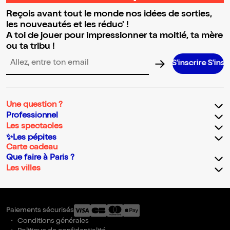
Reçois avant tout le monde nos idées de sorties,
les nouveautés et les réduc' !
A toi de jouer pour impressionner ta moitié, ta mère
ou ta tribu !
S’inscrire S’inscrire S’insc
Adresse email pour la newsletter
Une question ?
Professionnel
Les spectacles
✨Les pépites
Carte cadeau
Que faire à Paris ?
Les villes
Paiements sécurisés
Conditions générales