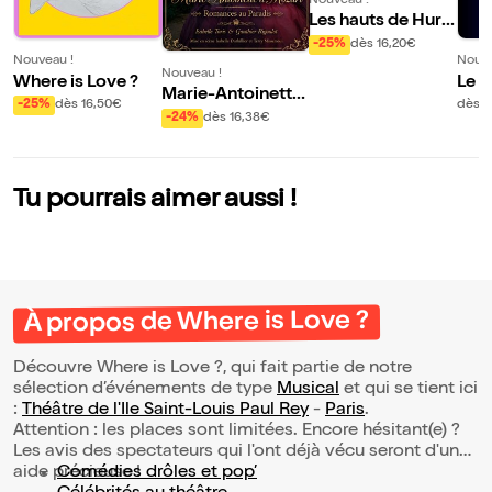
Nouveau !
Les hauts de Hurle
vent
-25%
dès 16,20€
Nouveau !
Nouve
Nouveau !
Where is Love ?
Le C
Marie-Antoinette
-25%
dès 16,50€
dès 1
et Mozart : Roman
-24%
dès 16,38€
ces au Paradis
Tu pourrais aimer aussi !
À propos de Where is Love ?
Découvre Where is Love ?, qui fait partie de notre
sélection d’événements de type
Musical
et qui se tient ici
:
Théâtre de l'Ile Saint-Louis Paul Rey
-
Paris
.
Attention : les places sont limitées. Encore hésitant(e) ?
Les avis des spectateurs qui l'ont déjà vécu seront d'une
aide précieuse !
Comédies drôles et pop’