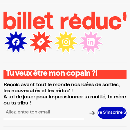
Tu veux être mon copain ?!
Reçois avant tout le monde nos idées de sorties,
les nouveautés et les réduc' !
A toi de jouer pour impressionner ta moitié, ta mère
ou ta tribu !
S’inscrire S’ins
Adresse email pour la newsletter