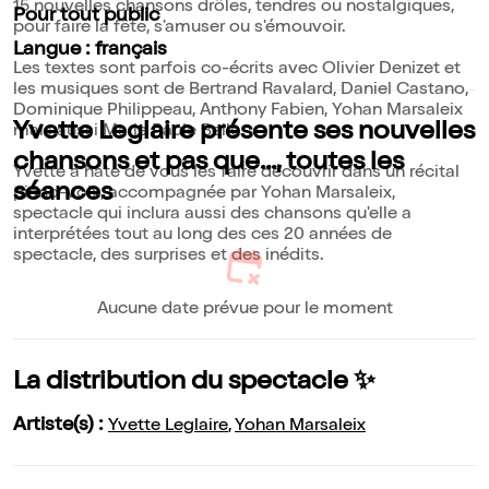
15 nouvelles chansons drôles, tendres ou nostalgiques,
Pour tout public
pour faire la fête, s'amuser ou s'émouvoir.
Langue : français
Les textes sont parfois co-écrits avec Olivier Denizet et
les musiques sont de Bertrand Ravalard, Daniel Castano,
Dominique Philippeau, Anthony Fabien, Yohan Marsaleix
Yvette Leglaire présente ses nouvelles
mais aussi Marie Paule Belle.
chansons et pas que..., toutes les
Yvette a hâte de vous les faire découvrir dans un récital
séances
piano-voix, accompagnée par Yohan Marsaleix,
spectacle qui inclura aussi des chansons qu'elle a
interprétées tout au long des ces 20 années de
spectacle, des surprises et des inédits.
Aucune date prévue pour le moment
La distribution du spectacle ✨
Artiste(s) :
Yvette Leglaire
,
Yohan Marsaleix