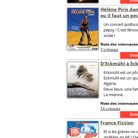
Hélène Piris dan
ou il faut un pe
Un concert politico
pepsy ! C'est féro
acide !
Note des internautes
7 critiques
D'Eckmühl à Ec
Eckmühl est un ph
Eckmühl est un qua
Algérie.
Deux lieux, une fam
La mienne.
Note des internautes
14 critiques
France-Fiction
Et si les grèves ne 
arrêtées en 68 ? D