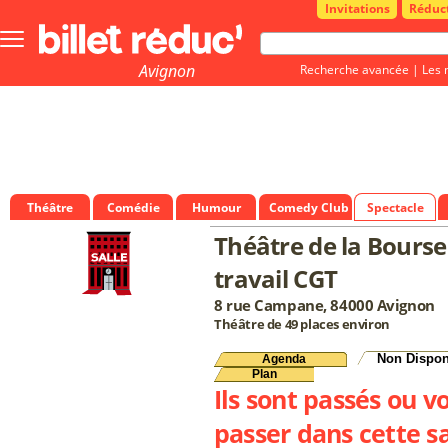
Invitations
Réduc
Bouton
menu
principale
Avignon
Recherche avancée
|
Les 
Théâtre
Comédie
Humour
Comedy Club
Spectacle
Théâtre de la Bourse
travail CGT
8 rue Campane, 84000 Avignon
Théâtre de 49 places environ
Non Dispon
Agenda
Plan
Ils sont passés ou v
passer dans cette sa