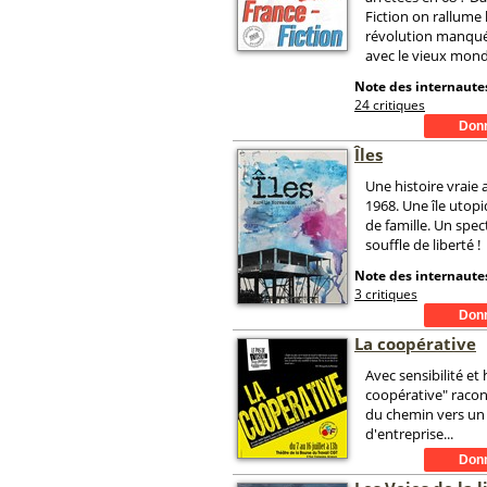
Fiction on rallume 
révolution manquée
avec le vieux mond
Note des internautes
24 critiques
Îles
Une histoire vraie
1968. Une île utopi
de famille. Un spec
souffle de liberté !
Note des internautes
3 critiques
La coopérative
Avec sensibilité et
coopérative" racon
du chemin vers un
d'entreprise...