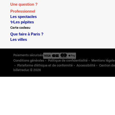
Une question ?
Professionnel
Les spectacles
✨Les pépites
Carte cadeau
Que faire à Paris ?
Les villes
Paiements sécurisés
Conditions générales
Politique de confidentialité
Mentions légale
Plateforme d'éthique et de conformité
Accessibilité
Gestion de
billetreduc ©
2026