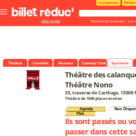
Invitations
Réduc
Bouton
menu
principale
Marseille
Recherche avancée
|
Les 
Théâtre
Comédie
Humour
Comedy Club
Spectacle
Théâtre des calanque
Théâtre Nono
35, traverse de Carthage, 13008 
Théâtre de 1500 places environ
Non Dispon
Agenda
Plan
Ils sont passés ou v
passer dans cette sa