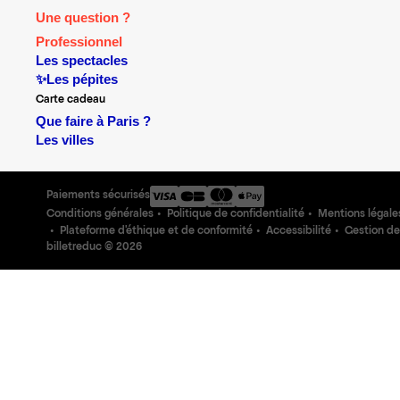
Une question ?
Professionnel
Les spectacles
✨Les pépites
Carte cadeau
Que faire à Paris ?
Les villes
Paiements sécurisés
Conditions générales
Politique de confidentialité
Mentions légale
Plateforme d'éthique et de conformité
Accessibilité
Gestion de
billetreduc ©
2026