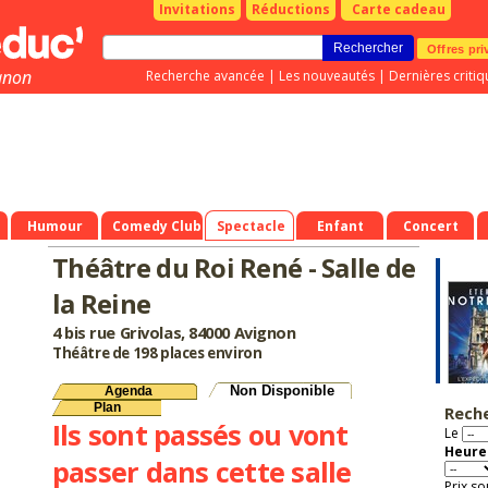
Invitations
Réductions
Carte cadeau
Offres pri
gnon
Recherche avancée
|
Les nouveautés
|
Dernières critiq
Humour
Comedy Club
Spectacle
Enfant
Concert
Théâtre du Roi René - Salle de
la Reine
4 bis rue Grivolas, 84000 Avignon
Théâtre de 198 places environ
Non Disponible
Agenda
Plan
Rech
Ils sont passés ou vont
Le
Heure 
passer dans cette salle
Prix so