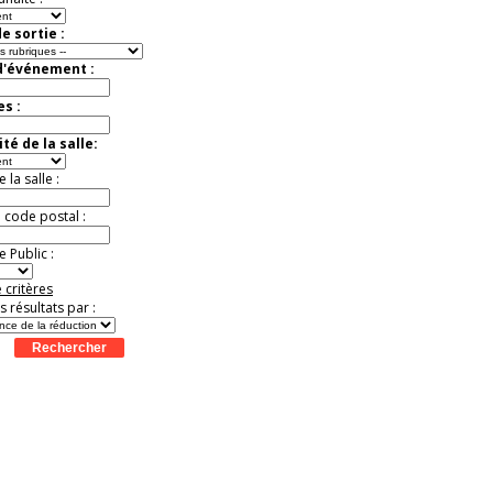
e sortie :
d'événement :
es :
té de la salle:
la salle :
u code postal :
 Public :
 critères
es résultats par :