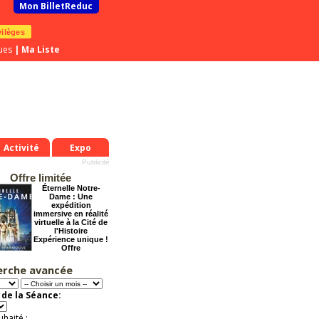
Mon BilletReduc
vilèges
ues
|
Ma Liste
Activité
Expo
Offre limitée
Éternelle Notre-
Dame : Une
expédition
immersive en réalité
virtuelle à la Cité de
l'Histoire
Expérience unique !
Offre
promotionnelle.
Jusqu'à -35%
erche avancée
Dernier coup de
ciseaux
de la Séance:
Offre
exceptionnelle.
Jusqu'à -52%
uhaité :