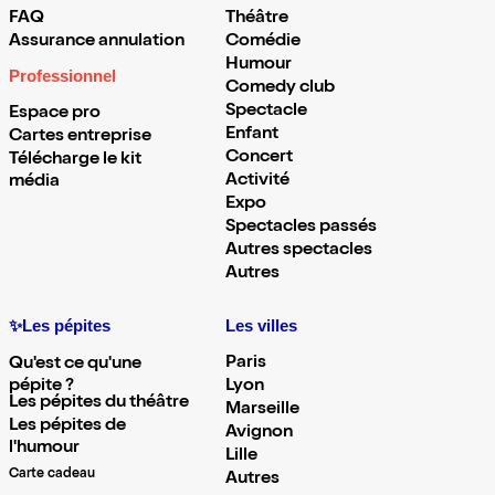
FAQ
Théâtre
Assurance annulation
Comédie
Humour
Professionnel
Comedy club
Spectacle
Espace pro
Enfant
Cartes entreprise
Concert
Télécharge le kit
Activité
média
Expo
Spectacles passés
Autres spectacles
Autres
✨Les pépites
Les villes
Paris
Qu'est ce qu'une
pépite ?
Lyon
Les pépites du théâtre
Marseille
Les pépites de
Avignon
l'humour
Lille
Carte cadeau
Autres