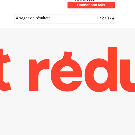
4 pages de résultats
1
/
2
/
3
/
4