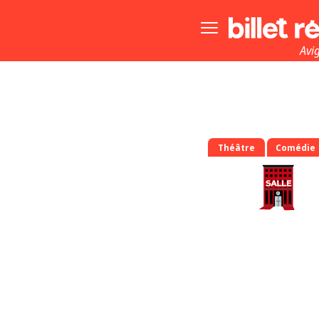
Bouton
menu
principale
Avi
Théâtre
Comédie