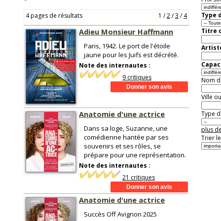
Type d
4 pages de résultats
1
/
2
/
3
/
4
Adieu Monsieur Haffmann
Titre 
Paris, 1942. Le port de l'étoile
Artist
jaune pour les Juifs est décrété.
Capaci
Note des internautes :
9 critiques
Nom de 
Ville o
Anatomie d'une actrice
Type de
Dans sa loge, Suzanne, une
plus de
comédienne hantée par ses
Trier l
souvenirs et ses rôles, se
prépare pour une représentation.
Note des internautes :
21 critiques
Anatomie d'une actrice
Succès Off Avignon 2025