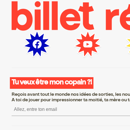
Tu veux être mon copain ?!
Reçois avant tout le monde nos idées de sorties, les nouv
A toi de jouer pour impressionner ta moitié, ta mère ou ta
S’inscrire S’inscrire S’