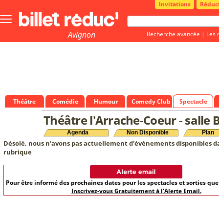
Invitations
Réduc
Bouton
menu
principale
Avignon
Recherche avancée
|
Les 
Théâtre
Comédie
Humour
Comedy Club
Spectacle
Théâtre l'Arrache-Coeur - salle 
Agenda
Non Disponible
Plan
Désolé, nous n'avons pas actuellement d'événements disponibles d
rubrique
Pour être informé des prochaines dates pour les spectacles et sorties qu
Inscrivez-vous Gratuitement à l'Alerte Email.