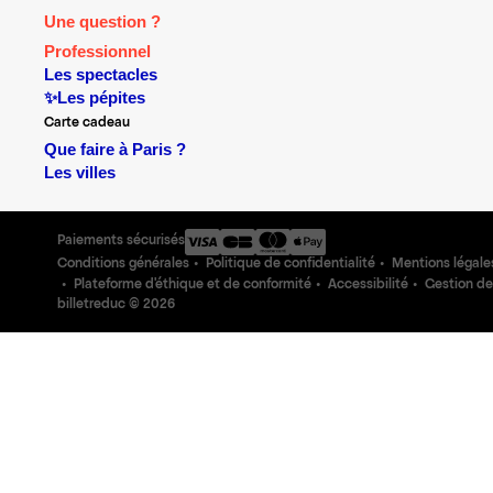
Une question ?
Professionnel
Les spectacles
✨Les pépites
Carte cadeau
Que faire à Paris ?
Les villes
Paiements sécurisés
Conditions générales
Politique de confidentialité
Mentions légale
Plateforme d'éthique et de conformité
Accessibilité
Gestion de
billetreduc ©
2026