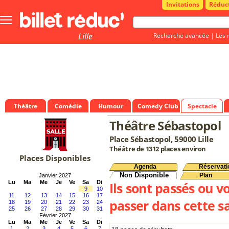
Invitations
Réduc
Bouton
menu
principale
Lille
Recherche avancée
|
Les 
Théâtre
Comédie
Humour
Comedy Club
Spectacle
Théâtre Sébastopol
Place Sébastopol, 59000 Lille
Théâtre de 1312 places environ
Places Disponibles
Agenda
Réservati
Non Disponible
Plan
Janvier 2027
Lu
Ma
Me
Je
Ve
Sa
Di
Ils sont passés ou v
9
10
11
12
13
14
15
16
17
passer dans cette sa
18
19
20
21
22
23
24
25
26
27
28
29
30
31
Février 2027
Lu
Ma
Me
Je
Ve
Sa
Di
1
2
3
4
5
6
7