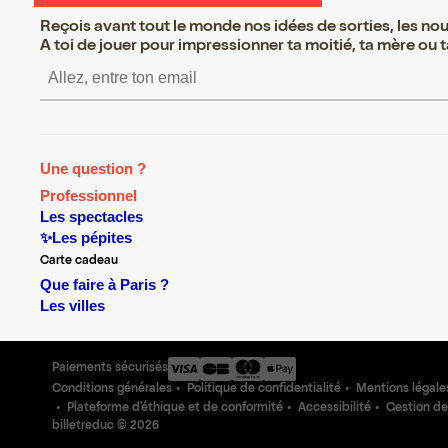
Reçois avant tout le monde nos idées de sorties, les nouv
A toi de jouer pour impressionner ta moitié, ta mère ou ta
S’inscrire S’inscrire S’inscrir
Une question ?
Professionnel
Les spectacles
✨Les pépites
Carte cadeau
Que faire à Paris ?
Les villes
Paiements sécurisés
Conditions générales
Politique de confidentialité
Mentions légale
Plateforme d'éthique et de conformité
Accessibilité
Gestion de
billetreduc ©
2026