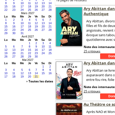
18 pages de résultats
8
9
10
11
12
13
14
15
16
17
18
19
20
21
Ary Abittan dan
22
23
24
25
26
27
28
Authentique
Mars 2027
Lu
Ma
Me
Je
Ve
Sa
Di
1
2
3
4
5
6
7
Ary Abittan, divorc
8
9
10
11
12
13
14
filles et fils de de
15
16
17
18
19
20
21
angoissés, revient 
22
23
24
25
26
27
28
29
30
31
évoque sans tabou
Avril 2027
quotidienne avec sa
Lu
Ma
Me
Je
Ve
Sa
Di
1
2
3
4
Note des internautes
5
6
7
8
9
10
11
12
13
14
15
16
17
18
25 critiques
19
20
21
22
23
24
25
26
27
28
29
30
Mai 2027
Ary Abittan dan
Lu
Ma
Me
Je
Ve
Sa
Di
1
2
Ary Abittan se liv
3
4
5
6
7
8
9
10
11
12
13
14
15
16
auparavant dans c
17
18
19
20
21
entre fou rire, foli
»
Toutes les dates
Note des internautes
25 critiques
Au Théâtre ce so
Après NAO et Mon