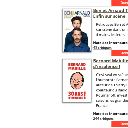
Ben et Arnaud 
Enfin sur scène
Retrouvez Ben et 
sur scène dans un s
4 mains, les leurs !
Note des internautes
43 critiques
Bernard Mabille
d'insolence !
C'est seul en scène
l'humoriste Bernar
auteur de Thierry 
coauteur du Radio
Roumanoff, investi
saisons les grandes
France.
Note des internautes
244 critiques