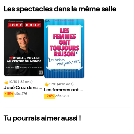
Les spectacles dans la même salle
10/10 (182 avis)
9/10 (4261 avis)
José Cruz dans P
Les femmes ont t
ortugal, Voyage a
-16%
dès 27€
oujours raison, les
-24%
dès 28€
u Centre du Mond
hommes n'ont jam
e
ais tort
Tu pourrais aimer aussi !