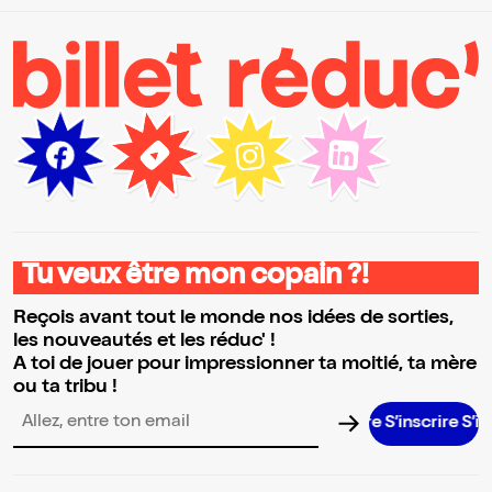
Tu veux être mon copain ?!
Reçois avant tout le monde nos idées de sorties,
les nouveautés et les réduc' !
A toi de jouer pour impressionner ta moitié, ta mère
ou ta tribu !
S’inscrire S’inscrir
Adresse email pour la newsletter