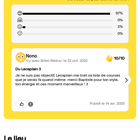
😍
97%
🤗
0%
😐
3%
🙁
0%
Nono
10/10
Vu avec Billet Réduc'
le 22 oct. 2022
Du Lecaplain 3
A 
Je ne suis pas objectif, Lecaplain me lirait sa liste de courses
Un
que je serais fa quand même. merci Baptiste pour ton style,
to
ton énergie et ces moment merveilleux ! 3
sa
Publié
le 14 avr. 2025
Le lieu