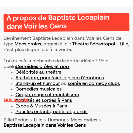
À propos de Baptiste Lecaplain
dans Voir les Gens
L’événement Baptiste Lecaplain dans Voir les Gens de
type
Mecs drôles
, organisé ici :
Théâtre Sébastopol
-
Lille
,
n'est plus disponible à la vente.
Toujours à la recherche de la sortie idéale ? Voici
quelques pistes :
Comédies drôles et pop’
Célébrités au théâtre
Au théâtre, pour faire le plein d’émotions
Stand-up et humour
ou
soirée en comedy clubs
Comédies musicales
Cirque, magie et mentalisme
Lire la suite
Activités et sorties à Paris
Expos & Musées à Paris
Pour les enfants, petits et grands
BilletReduc
Lille
Humour
Mecs drôles
Baptiste Lecaplain dans Voir les Gens