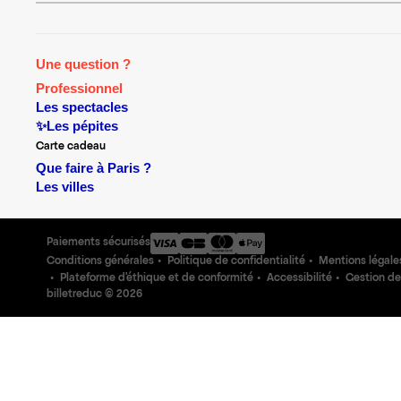
Une question ?
Professionnel
Les spectacles
✨Les pépites
Carte cadeau
Que faire à Paris ?
Les villes
Paiements sécurisés
Conditions générales
Politique de confidentialité
Mentions légale
Plateforme d'éthique et de conformité
Accessibilité
Gestion de
billetreduc ©
2026