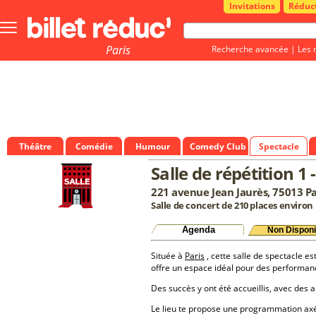
Invitations
Réduc
Bouton
menu
principale
Paris
Recherche avancée
|
Les 
Théâtre
Comédie
Humour
Comedy Club
Spectacle
Salle de répétition 1
221 avenue Jean Jaurès, 75013 Pa
Salle de concert de 210 places environ
Agenda
Non Disponi
Située à
Paris
, cette salle de spectacle es
offre un espace idéal pour des performan
Des succès y ont été accueillis, avec des a
Le lieu te propose une programmation a