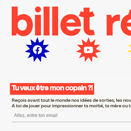
Tu veux être mon copain ?!
Reçois avant tout le monde nos idées de sorties, les nouv
A toi de jouer pour impressionner ta moitié, ta mère ou ta
S’inscrire S’inscrire S’