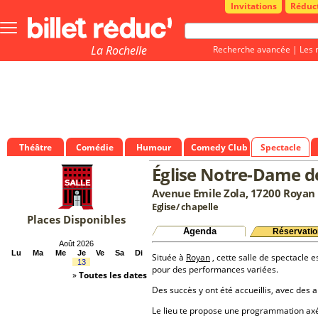
Invitations
Réduc
Bouton
menu
principale
La Rochelle
Recherche avancée
|
Les 
Théâtre
Comédie
Humour
Comedy Club
Spectacle
Église Notre-Dame d
Avenue Emile Zola, 17200 Royan
Eglise/ chapelle
Places Disponibles
Agenda
Réservatio
Août 2026
Lu
Ma
Me
Je
Ve
Sa
Di
Située à
Royan
, cette salle de spectacle e
13
pour des performances variées.
»
Toutes les dates
Des succès y ont été accueillis, avec des a
Le lieu te propose une programmation a