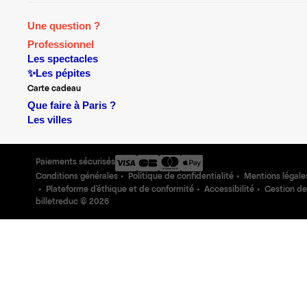
Une question ?
Professionnel
Les spectacles
✨Les pépites
Carte cadeau
Que faire à Paris ?
Les villes
Paiements sécurisés
Conditions générales
Politique de confidentialité
Mentions légale
Plateforme d'éthique et de conformité
Accessibilité
Gestion de
billetreduc ©
2026