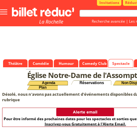
Invitations
Réduc
Bouton
menu
principale
La Rochelle
Recherche avancée
|
Les 
Théâtre
Comédie
Humour
Comedy Club
Spectacle
Église Notre-Dame de l'Assomp
Réservations
Agenda
Non Disp
Plan
Désolé, nous n'avons pas actuellement d'événements disponibles d
rubrique
Pour être informé des prochaines dates pour les spectacles et sorties qu
Inscrivez-vous Gratuitement à l'Alerte Email.