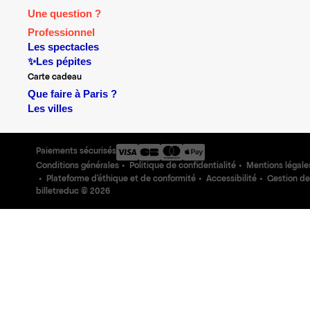
Une question ?
Professionnel
Les spectacles
✨Les pépites
Carte cadeau
Que faire à Paris ?
Les villes
Paiements sécurisés
Conditions générales
Politique de confidentialité
Mentions légale
Plateforme d'éthique et de conformité
Accessibilité
Gestion de
billetreduc ©
2026