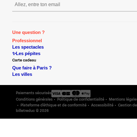
S’inscrire S’inscrire 
Une question ?
Professionnel
Les spectacles
✨Les pépites
Carte cadeau
Que faire à Paris ?
Les villes
Paiements sécurisés
Conditions générales
Politique de confidentialité
Mentions légale
Plateforme d'éthique et de conformité
Accessibilité
Gestion de
billetreduc ©
2026