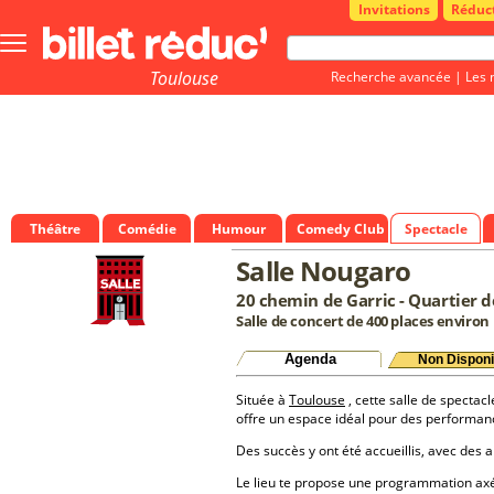
Invitations
Réduc
Bouton
menu
principale
Toulouse
Recherche avancée
|
Les 
Théâtre
Comédie
Humour
Comedy Club
Spectacle
Salle Nougaro
20 chemin de Garric - Quartier d
Salle de concert de 400 places environ
Agenda
Non Disponi
Située à
Toulouse
, cette salle de spectacl
offre un espace idéal pour des performan
Des succès y ont été accueillis, avec des a
Le lieu te propose une programmation a